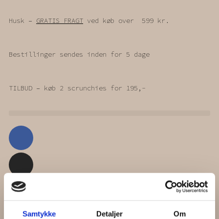
Gå
til
Husk –
GRATIS FRAGT
ved køb over 599 kr.
indholdet
Bestillinger sendes inden for 5 dage
TILBUD – køb 2 scrunchies for 195,-
Facebook
Instagram
Kurv
0,00
kr.
0
Samtykke
Detaljer
Om