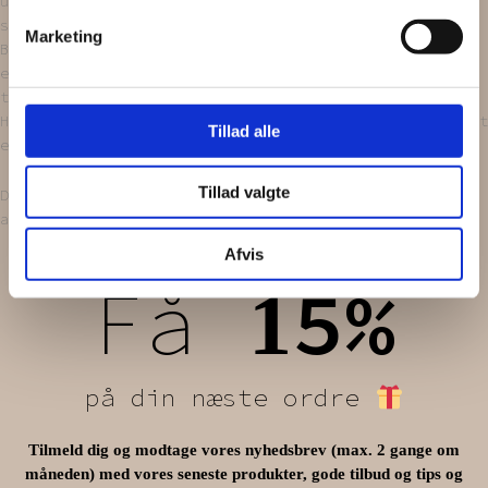
upcyclet broche, upcyclede perler og af upcyclet stof,
som nøje bliver udvalgt i diverse genbrugsbutikker.
Marketing
Brochen og perlerne bliver vasket og renset, og stoffet
er vasket i neutralt vaskepulver inden det hele bliver
tryllet om til et smukt hårspænde.
Husk på, at det er håndlavet, og broche og stof har haft
Tillad alle
et andet liv og bærer rundt på en historie.
Tillad valgte
Der findes kun én enkel af denne slags, så denne hår
accessories er unik.
Afvis
Få
5%
1
på din næste ordre
Tilmeld dig og modtage vores nyhedsbrev (max. 2 gange om
måneden) med vores seneste produkter, gode tilbud og tips og