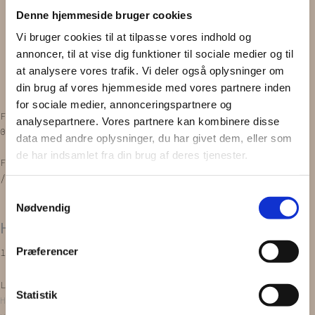
Scrunchie
Denne hjemmeside bruger cookies
Zero waste
Vi bruger cookies til at tilpasse vores indhold og
Gavekort
annoncer, til at vise dig funktioner til sociale medier og til
INSPIRATION
at analysere vores trafik. Vi deler også oplysninger om
OM OS
Vipps MobilPay Kassen
din brug af vores hjemmeside med vores partnere inden
for sociale medier, annonceringspartnere og
Facebook
Instagram
analysepartnere. Vores partnere kan kombinere disse
0,00
kr.
0
Kurv
data med andre oplysninger, du har givet dem, eller som
de har indsamlet fra din brug af deres tjenester.
Forside
/
PRODUKTER
/
Hårnåle / klemmer
/spænder
/
Hårspænder
/ HÅRSPÆNDE | m. broche
Samtykkevalg
Nødvendig
HÅRSPÆNDE | m. broche
Præferencer
149,00
kr.
Læg i kurv
Statistik
Hårspændet er håndlavet og bliver lavet ud af en