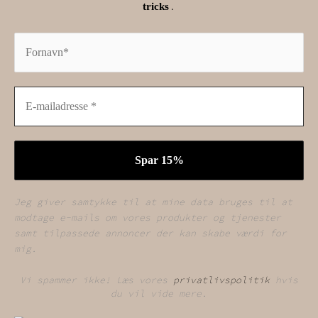
.
tricks
Jeg giver samtykke til at mine data bruges til at
modtage e-mails om vores produkter og tjenester
samt tilpassede annoncer der kan skabe værdi for
mig.
Vi spammer ikke! Læs vores
privatlivspolitik
hvis
du vil vide mere.