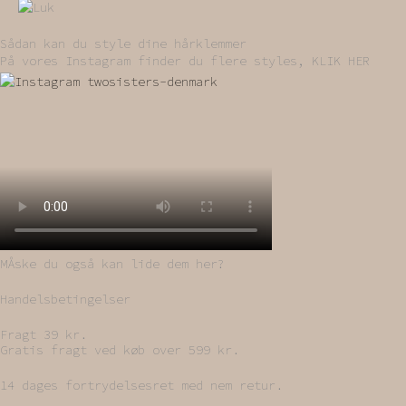
Sådan kan du style dine hårklemmer
På vores Instagram finder du flere styles, KLIK HER
MÅske du også kan lide dem her?
Handelsbetingelser
Fragt 39 kr.
Gratis fragt ved køb over 599 kr.
14 dages fortrydelsesret med nem retur.