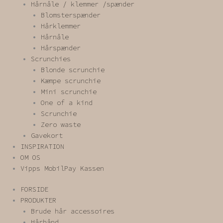
Hårnåle / klemmer /spænder
Blomsterspænder
Hårklemmer
Hårnåle
Hårspænder
Scrunchies
Blonde scrunchie
Kæmpe scrunchie
Mini scrunchie
One of a kind
Scrunchie
Zero waste
Gavekort
INSPIRATION
OM OS
Vipps MobilPay Kassen
FORSIDE
PRODUKTER
Brude hår accessoires
Hårbånd