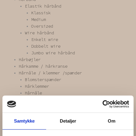
Elastik hårbånd
Klassisk
Medium
Oversized
Wire hårbånd
Enkelt wire
Dobbelt wire
Jumbo wire hårbånd
Hårbøjler
Hårkamme / hårkranse
Hårnåle / klemmer /spænder
Blomsterspænder
Hårklemmer
Hårnåle
Hårspænder
Scrunchies
Blonde scrunchie
Kæmpe scrunchie
Samtykke
Detaljer
Om
Mini scrunchie
One of a kind