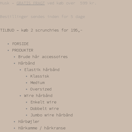
Gå
Husk –
GRATIS FRAGT
ved køb over 599 kr.
til
indholdet
Bestillinger sendes inden for 5 dage
TILBUD – køb 2 scrunchies for 195,-
FORSIDE
PRODUKTER
Brude hår accessoires
Hårbånd
Elastik hårbånd
Klassisk
Medium
Oversized
Wire hårbånd
Enkelt wire
Dobbelt wire
Jumbo wire hårbånd
Hårbøjler
Hårkamme / hårkranse