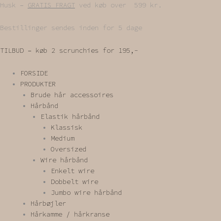
Gå
Husk –
GRATIS FRAGT
ved køb over 599 kr.
til
indholdet
Bestillinger sendes inden for 5 dage
TILBUD – køb 2 scrunchies for 195,-
FORSIDE
PRODUKTER
Brude hår accessoires
Hårbånd
Elastik hårbånd
Klassisk
Medium
Oversized
Wire hårbånd
Enkelt wire
Dobbelt wire
Jumbo wire hårbånd
Hårbøjler
Hårkamme / hårkranse