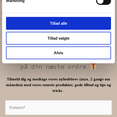
genbrugsbutikker.
Marketing
Husk på, at
hårspænderne
er håndlavede og ud af
genbrugstekstiler. Der vil derfor være små
Tillad alle
forskelligheder fra hårspænde til hårspænde.
Få
5%
Tillad valgte
1
Afvis
på din næste ordre
Tilmeld dig og modtage vores nyhedsbrev (max. 2 gange om
måneden) med vores seneste produkter, gode tilbud og tips og
.
tricks