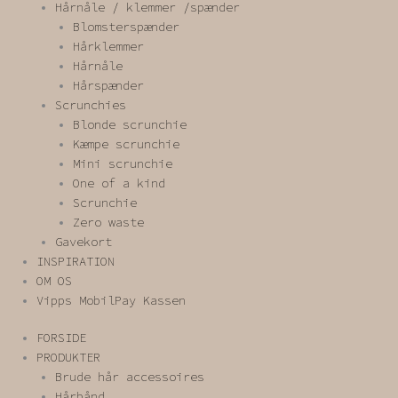
Hårnåle / klemmer /spænder
Blomsterspænder
Hårklemmer
Hårnåle
Hårspænder
Scrunchies
Blonde scrunchie
Kæmpe scrunchie
Mini scrunchie
One of a kind
Scrunchie
Zero waste
Gavekort
INSPIRATION
OM OS
Vipps MobilPay Kassen
FORSIDE
PRODUKTER
Brude hår accessoires
Hårbånd