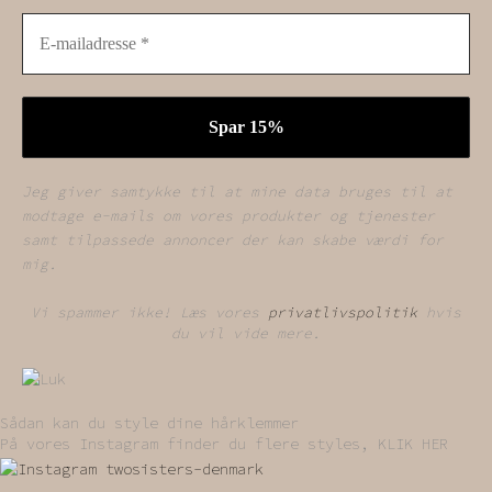
Jeg giver samtykke til at mine data bruges til at
modtage e-mails om vores produkter og tjenester
samt tilpassede annoncer der kan skabe værdi for
mig.
Vi spammer ikke! Læs vores
privatlivspolitik
hvis
du vil vide mere.
Sådan kan du style dine hårklemmer
På vores Instagram finder du flere styles, KLIK HER