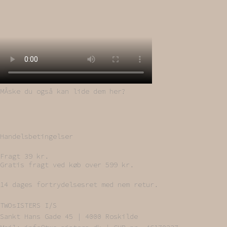
MÅske du også kan lide dem her?
Handelsbetingelser
Fragt 39 kr.
Gratis fragt ved køb over 599 kr.
14 dages fortrydelsesret med nem retur.
TWOsISTERS I/S
Sankt Hans Gade 45 | 4000 Roskilde