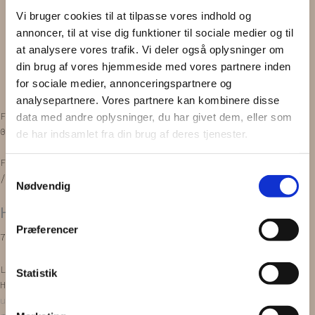
Scrunchie
Vi bruger cookies til at tilpasse vores indhold og
Zero waste
annoncer, til at vise dig funktioner til sociale medier og til
Gavekort
at analysere vores trafik. Vi deler også oplysninger om
INSPIRATION
din brug af vores hjemmeside med vores partnere inden
OM OS
for sociale medier, annonceringspartnere og
Vipps MobilPay Kassen
analysepartnere. Vores partnere kan kombinere disse
Facebook
Instagram
data med andre oplysninger, du har givet dem, eller som
0,00
kr.
0
Kurv
de har indsamlet fra din brug af deres tjenester.
Forside
/
PRODUKTER
/
Hårnåle / klemmer
Samtykkevalg
/spænder
/
Hårspænder
/ HÅRSPÆNDER | 2. stk.
Nødvendig
HÅRSPÆNDER | 2. stk.
Præferencer
79,00
kr.
Læg i kurv
Statistik
Hårspænderne
er håndlavede og bliver lavet ud af
upcyclede tekstiler, som nøje bliver udvalgt i diverse