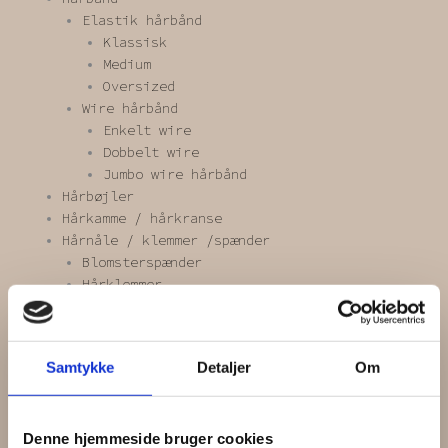
Elastik hårbånd
Klassisk
Medium
Oversized
Wire hårbånd
Enkelt wire
Dobbelt wire
Jumbo wire hårbånd
Hårbøjler
Hårkamme / hårkranse
Hårnåle / klemmer /spænder
Blomsterspænder
Hårklemmer
Hårnåle
Hårspænder
Scrunchies
Samtykke
Detaljer
Om
Blonde scrunchie
Kæmpe scrunchie
Mini scrunchie
Denne hjemmeside bruger cookies
One of a kind