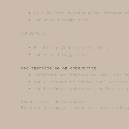
Er i et lidt tykkere eller stivere s
Har wire i begge sider
JUMBO WIRE:
Er det hårbånd med mest stof.
Har wire i begge sider
Vedligeholdelse og opbevaring
Hårbåndet kan håndvaskes. OBS. vær f
Før du bruger hårbåndet skal wireren
Når hårbåndet opbevares, rulles det 
Sådan styler du hårbåndet
På vores Instagram finder du flere styl