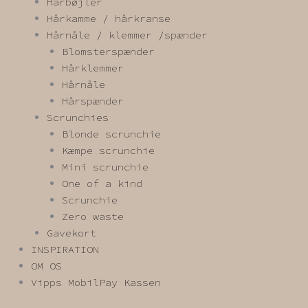
Hårbøjler
Hårkamme / hårkranse
Hårnåle / klemmer /spænder
Blomsterspænder
Hårklemmer
Hårnåle
Hårspænder
Scrunchies
Blonde scrunchie
Kæmpe scrunchie
Mini scrunchie
One of a kind
Scrunchie
Zero waste
Gavekort
INSPIRATION
OM OS
Vipps MobilPay Kassen