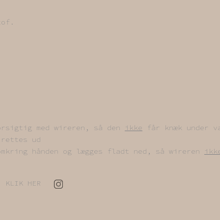
tof.
orsigtig med wireren, så den
ikke
får knæk under v
 rettes ud
omkring hånden og lægges fladt ned, så wireren
ikk
es, KLIK HER