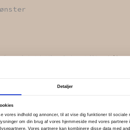
ønster
 af upcyclede tekstiler. Du har utallige
styling m
finder det charmerende, at du kan se, at tekstiler
Detaljer
 forhold til farven i virkeligheden.
ookies
se vores indhold og annoncer, til at vise dig funktioner til sociale
oplysninger om din brug af vores hjemmeside med vores partnere i
ysepartnere. Vores partnere kan kombinere disse data med andr