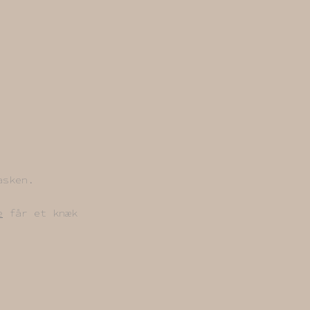
asken.
e
får et knæk