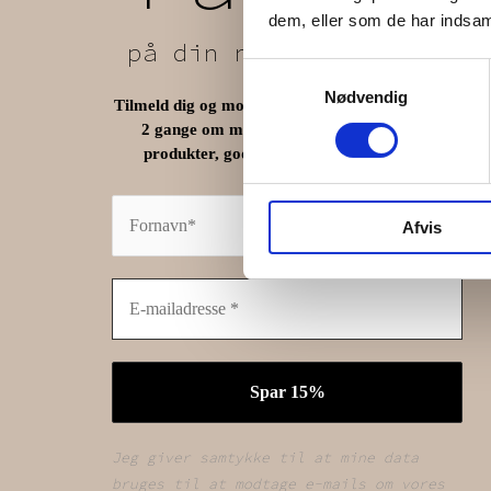
dem, eller som de har indsaml
på din næste ordre
Samtykkevalg
Nødvendig
Tilmeld dig og modtage vores nyhedsbrev (max.
2 gange om måneden) med vores seneste
.
produkter, gode tilbud og tips og tricks
Afvis
Jeg giver samtykke til at mine data
bruges til at modtage e-mails om vores