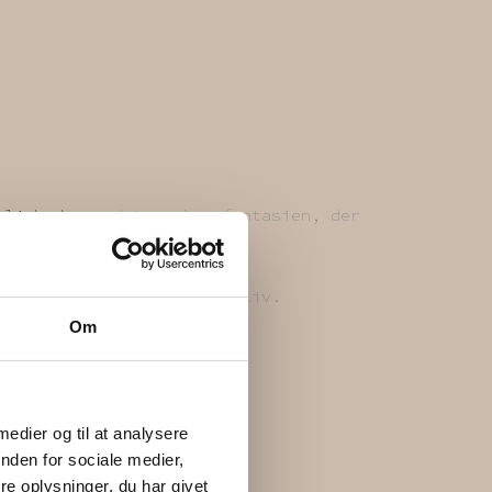
uligheder
– det er kun fantasien, der
ne har haft et tidligere liv.
Om
 medier og til at analysere
nden for sociale medier,
e oplysninger, du har givet