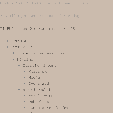
Gå
Husk –
GRATIS FRAGT
ved køb over 599 kr.
til
indholdet
Bestillinger sendes inden for 5 dage
TILBUD – køb 2 scrunchies for 195,-
FORSIDE
PRODUKTER
Brude hår accessoires
Hårbånd
Elastik hårbånd
Klassisk
Medium
Oversized
Wire hårbånd
Enkelt wire
Dobbelt wire
Jumbo wire hårbånd