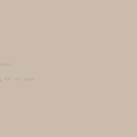
asken.
e
får et knæk