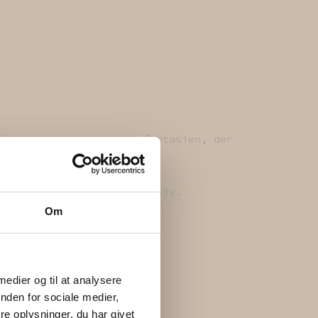
uligheder – det er kun fantasien, der
ne har haft et tidligere liv.
Om
 medier og til at analysere
nden for sociale medier,
e oplysninger, du har givet