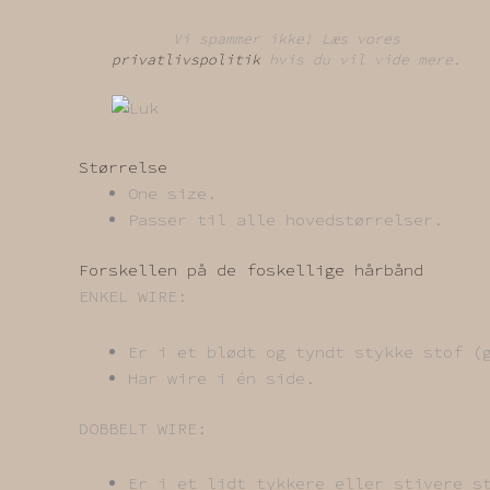
Vi spammer ikke! Læs vores
privatlivspolitik
hvis du vil vide mere.
Størrelse
One size.
Passer til alle hovedstørrelser.
Forskellen på de foskellige hårbånd
ENKEL WIRE:
Er i et blødt og tyndt stykke stof (
Har wire i én side.
DOBBELT WIRE:
Er i et lidt tykkere eller stivere s