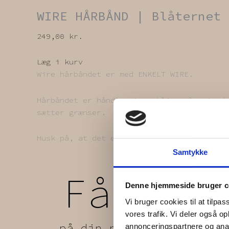
WIRE HÅRBÅND | Blåternet
249,00
kr.
Læg i kurv
Wire hårbåndet er med ENKELT WIRE.
Hårbåndet er håndlavet og bliver lavet ud
sætter grænser.
Husk på, at det er genbrugstekstiler. Vi 
Samtykke
Få
5%
1
Denne hjemmeside bruger c
Vi bruger cookies til at tilpas
vores trafik. Vi deler også 
på din næste ordre
annonceringspartnere og anal