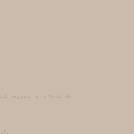
godt begynder wire hårbånd).
tof.