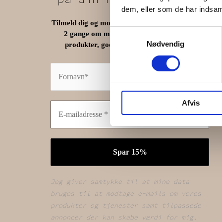
dem, eller som de har indsaml
Tilmeld dig og modtage vores nyhedsbrev (max.
Samtykkevalg
2 gange om måneden) med vores seneste
Nødvendig
.
produkter, gode tilbud og tips og tricks
Afvis
Jeg giver samtykke til at mine data
bruges til at modtage e-mails om vores
produkter og tjenester samt tilpassede
annoncer der kan skabe værdi for mig.