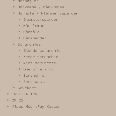
Hårbøjler
Hårkamme / hårkranse
Hårnåle / klemmer /spænder
Blomsterspænder
Hårklemmer
Hårnåle
Hårspænder
Scrunchies
Blonde scrunchie
Kæmpe scrunchie
Mini scrunchie
One of a kind
Scrunchie
Zero waste
Gavekort
INSPIRATION
OM OS
Vipps MobilPay Kassen