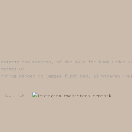
orsigtig med wireren, så den
ikke
får knæk under v
 rettes ud
omkring hånden og lægges fladt ned, så wireren
ikk
es, KLIK HER