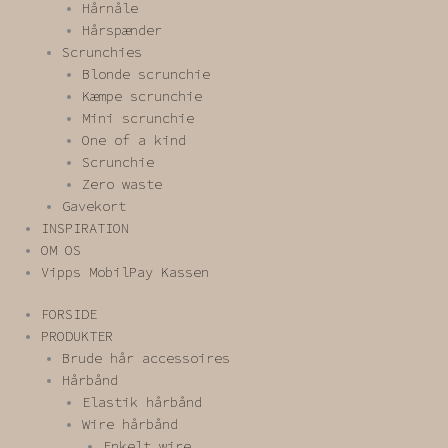
Hårnåle
Hårspænder
Scrunchies
Blonde scrunchie
Kæmpe scrunchie
Mini scrunchie
One of a kind
Scrunchie
Zero waste
Gavekort
INSPIRATION
OM OS
Vipps MobilPay Kassen
FORSIDE
PRODUKTER
Brude hår accessoires
Hårbånd
Elastik hårbånd
Wire hårbånd
Enkelt wire