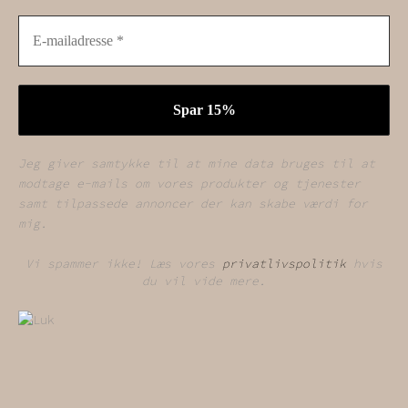
Jeg giver samtykke til at mine data bruges til at
modtage e-mails om vores produkter og tjenester
samt tilpassede annoncer der kan skabe værdi for
mig.
Vi spammer ikke! Læs vores
privatlivspolitik
hvis
du vil vide mere.