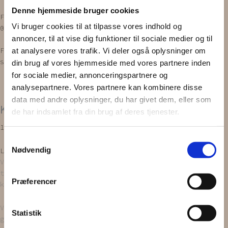
Denne hjemmeside bruger cookies
Facebook
Instagram
Vi bruger cookies til at tilpasse vores indhold og
0,00
kr.
0
Kurv
annoncer, til at vise dig funktioner til sociale medier og til
at analysere vores trafik. Vi deler også oplysninger om
Forside
/
PRODUKTER
/
Scrunchies
/
Kæmpe
scrunchie
/ KÆMPE SCRUNCHIE | Rød
din brug af vores hjemmeside med vores partnere inden
for sociale medier, annonceringspartnere og
analysepartnere. Vores partnere kan kombinere disse
data med andre oplysninger, du har givet dem, eller som
KÆMPE SCRUNCHIE | Rød
de har indsamlet fra din brug af deres tjenester.
149,00
kr.
Samtykkevalg
Nødvendig
Læg i kurv
Vores ’Kæmpe scrunchies’ bliver syet ud af upcyclede
tekstiler. Alt er håndlavet, endda med en stor portion
Præferencer
kærlighed!
Vores tekstiler bliver nøje udvalgt i diverse
Statistik
genbrugsbutikker.