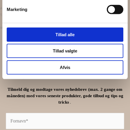
Alt bliver vasket i neutralt vaskepulver, inden vi
Marketing
tryller dem om til funky hår accessories.
Måler omkring 25 cm i diameter.
Tillad alle
Få
5%
1
Tillad valgte
Afvis
på din næste ordre
Tilmeld dig og modtage vores nyhedsbrev (max. 2 gange om
måneden) med vores seneste produkter, gode tilbud og tips og
.
tricks