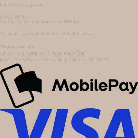
Handelsbetingelser
Fragt 39 kr.
Gratis fragt ved køb over 599 kr.
14 dages fortrydelsesret med nem retur.
TWOsISTERS I/S
Sankt Hans Gade 45 | 4000 Roskilde
Mail: info@two-sisters.dk | CVR-nr. 46170237