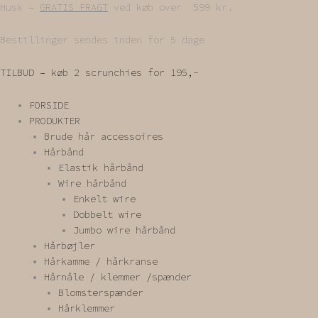
Gå
Husk –
GRATIS FRAGT
ved køb over 599 kr.
til
indholdet
Bestillinger sendes inden for 5 dage
TILBUD – køb 2 scrunchies for 195,-
FORSIDE
PRODUKTER
Brude hår accessoires
Hårbånd
Elastik hårbånd
Wire hårbånd
Enkelt wire
Dobbelt wire
Jumbo wire hårbånd
Hårbøjler
Hårkamme / hårkranse
Hårnåle / klemmer /spænder
Blomsterspænder
Hårklemmer