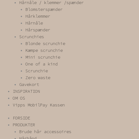
Hårnåle / klemmer /spænder
Blomsterspænder
Hårklemmer
Hårnåle
Hårspænder
Scrunchies
Blonde scrunchie
Kæmpe scrunchie
Mini scrunchie
One of a kind
Scrunchie
Zero waste
Gavekort
INSPIRATION
OM OS
Vipps MobilPay Kassen
FORSIDE
PRODUKTER
Brude hår accessoires
Hårbånd