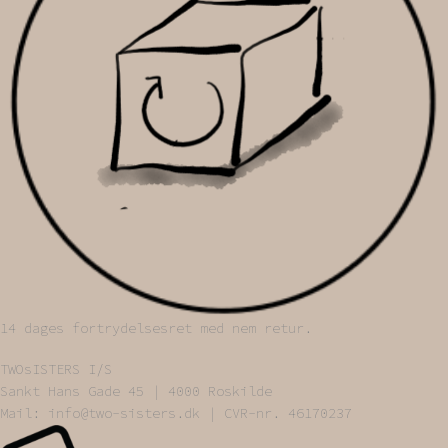
14 dages fortrydelsesret med nem retur.
TWOsISTERS I/S
Sankt Hans Gade 45 | 4000 Roskilde
Mail: info@two-sisters.dk | CVR-nr. 46170237