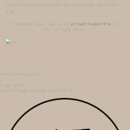
samt tilpassede annoncer der kan skabe værdi for
mig.
Vi spammer ikke! Læs vores
privatlivspolitik
hvis
du vil vide mere.
Handelsbetingelser
Fragt 39 kr.
Gratis fragt ved køb over 599 kr.