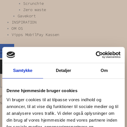
Scrunchie
Zero waste
Gavekort
INSPIRATION
OM OS
Vipps MobilPay Kassen
cebook
stagram
Samtykke
Detaljer
Om
0
Kurv
Denne hjemmeside bruger cookies
Forside
/
PRODUKTER
/
Scrunchies
/
Kæmpe
Vi bruger cookies til at tilpasse vores indhold og
scrunchie
/ KÆMPE SCRUNCHIE | Blomstret
annoncer, til at vise dig funktioner til sociale medier og til
at analysere vores trafik. Vi deler også oplysninger om
din brug af vores hjemmeside med vores partnere inden
for sociale medier, annonceringspartnere og