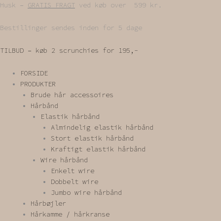
Gå
Husk –
GRATIS FRAGT
ved køb over 599 kr.
til
indholdet
Bestillinger sendes inden for 5 dage
TILBUD – køb 2 scrunchies for 195,-
FORSIDE
PRODUKTER
Brude hår accessoires
Hårbånd
Elastik hårbånd
Almindelig elastik hårbånd
Stort elastik hårbånd
Kraftigt elastik hårbånd
Wire hårbånd
Enkelt wire
Dobbelt wire
Jumbo wire hårbånd
Hårbøjler
Hårkamme / hårkranse