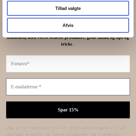
Tillad valgte
på din næste ordre
Afvis
Tilmeld dig og modtage vores nyhedsbrev (max. 2 gange om
måneden) med vores seneste produkter, gode tilbud og tips og
.
tricks
Jeg giver samtykke til at mine data bruges til at
modtage e-mails om vores produkter og tjenester