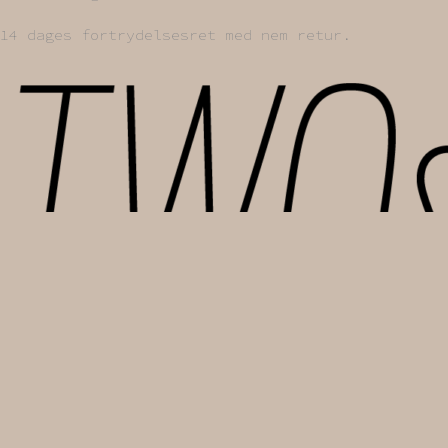
14 dages fortrydelsesret med nem retur.
TWOsISTERS I/S
Sankt Hans Gade 45 | 4000 Roskilde
Mail: info@two-sisters.dk | CVR-nr. 46170237