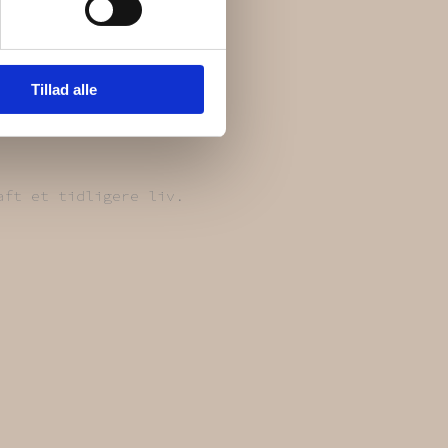
Tillad alle
aft et tidligere liv.