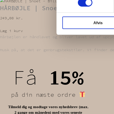
HÅRBØJLE | Snoet
249,00
kr.
Afvis
Læg i kurv
Hårbøjlen er håndlavet og bliver lavet ud af upcy
Husk på, at det er genbrugstekstiler. Vi finder d
Få
5%
1
på din næste ordre
Tilmeld dig og modtage vores nyhedsbrev (max.
2 gange om måneden) med vores seneste