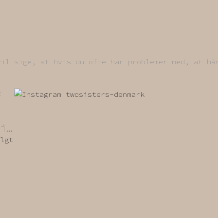
vil sige, at hvis du ofte har problemer med, at hå
 HER
i…
lgt