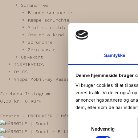
Scrunchies
Blonde scrunchie
Kæmpe scrunchie
Mini scrunchie
One of a kind
Scrunchie
Zero waste
Samtykke
Gavekort
INSPIRATION
OM OS
Denne hjemmeside bruger c
Vipps MobilPay Kassen
Vi bruger cookies til at tilpas
vores trafik. Vi deler også 
Facebook
Instagram
annonceringspartnere og anal
0,00
kr.
0
Kurv
dem, eller som de har indsaml
Forside
/
PRODUKTER
/
Hårbøjler
/ HÅRBØJLE | Snoe
Samtykkevalg
Nødvendig