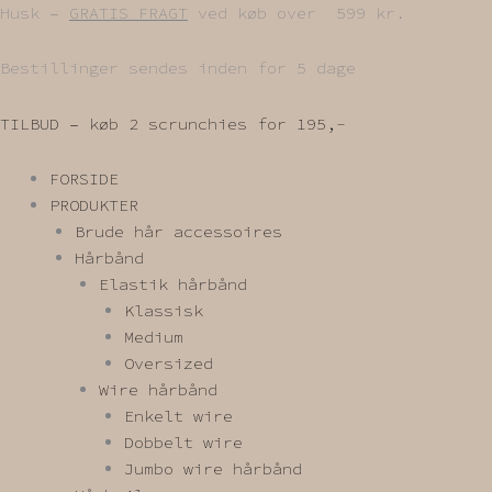
Gå
Husk –
GRATIS FRAGT
ved køb over 599 kr.
til
indholdet
Bestillinger sendes inden for 5 dage
TILBUD – køb 2 scrunchies for 195,-
FORSIDE
PRODUKTER
Brude hår accessoires
Hårbånd
Elastik hårbånd
Klassisk
Medium
Oversized
Wire hårbånd
Enkelt wire
Dobbelt wire
Jumbo wire hårbånd