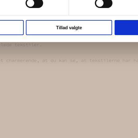
Tillad valgte
clede tekstiler.
et charmerende, at du kan se, at tekstilerne har h