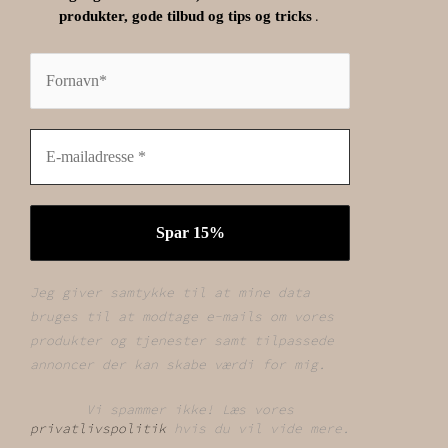
.
produkter, gode tilbud og tips og tricks
Jeg giver samtykke til at mine data
bruges til at modtage e-mails om vores
produkter og tjenester samt tilpassede
annoncer der kan skabe værdi for mig.
Vi spammer ikke! Læs vores
privatlivspolitik
hvis du vil vide mere.