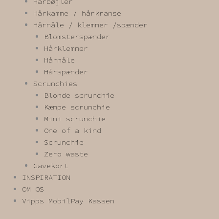
Hårbøjler
Hårkamme / hårkranse
Hårnåle / klemmer /spænder
Blomsterspænder
Hårklemmer
Hårnåle
Hårspænder
Scrunchies
Blonde scrunchie
Kæmpe scrunchie
Mini scrunchie
One of a kind
Scrunchie
Zero waste
Gavekort
INSPIRATION
OM OS
Vipps MobilPay Kassen