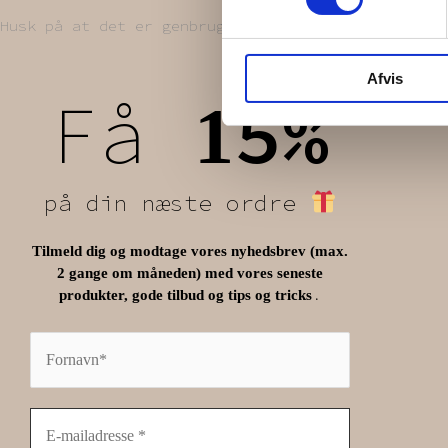
Husk på at det er genbrugstekstiler. Vi finder de
Afvis
Få
5%
1
på din næste ordre
Tilmeld dig og modtage vores nyhedsbrev (max.
2 gange om måneden) med vores seneste
.
produkter, gode tilbud og tips og tricks