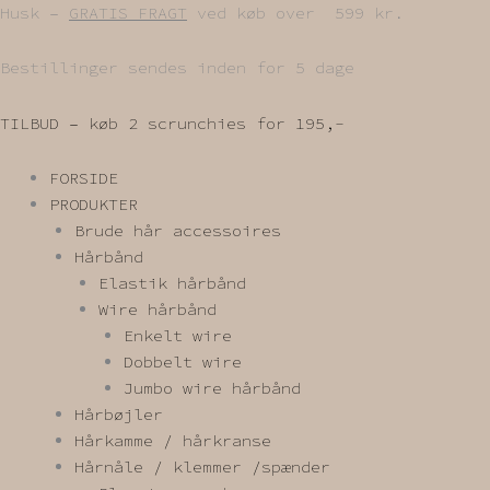
Gå
Husk –
GRATIS FRAGT
ved køb over 599 kr.
til
indholdet
Bestillinger sendes inden for 5 dage
TILBUD – køb 2 scrunchies for 195,-
FORSIDE
PRODUKTER
Brude hår accessoires
Hårbånd
Elastik hårbånd
Wire hårbånd
Enkelt wire
Dobbelt wire
Jumbo wire hårbånd
Hårbøjler
Hårkamme / hårkranse
Hårnåle / klemmer /spænder