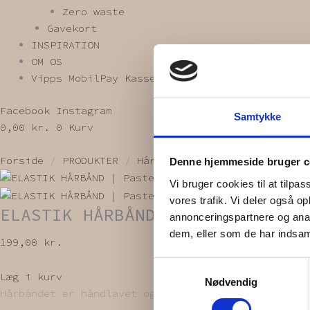
Zero waste
Gavekort
INSPIRATION
OM OS
Vipps MobilPay Kassen
Facebook
Instagram
Samtykke
0,00
kr.
0
Kurv
Forside
/
PRODUKTER
/
Hårbånd
/
Elastik hårbånd
/ 
Denne hjemmeside bruger c
Vi bruger cookies til at tilpas
vores trafik. Vi deler også 
ELASTIK HÅRBÅND | Pastel
annonceringspartnere og anal
dem, eller som de har indsaml
199,00
kr.
Samtykkevalg
Læg i kurv
Nødvendig
Hårbåndet er håndlavet og bliver lavet ud af upcy