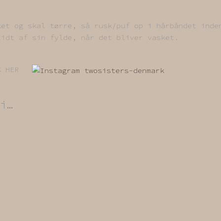
ket og skal tørre, så rusk/puf op i hårbåndet inde
lidt af sin fylde, når det bliver vasket.
LIK HER
i…