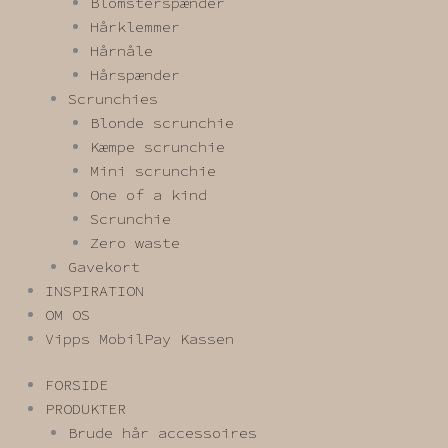
Blomsterspænder
Hårklemmer
Hårnåle
Hårspænder
Scrunchies
Blonde scrunchie
Kæmpe scrunchie
Mini scrunchie
One of a kind
Scrunchie
Zero waste
Gavekort
INSPIRATION
OM OS
Vipps MobilPay Kassen
FORSIDE
PRODUKTER
Brude hår accessoires