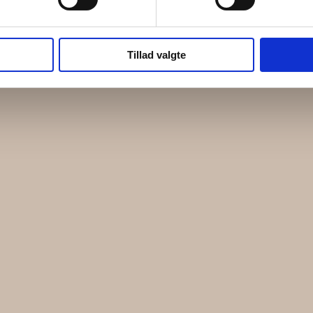
t charmerende, at du kan se, at tekstilerne har ha
Tillad valgte