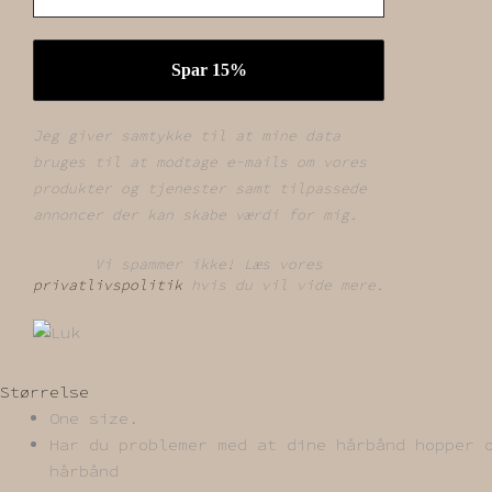
Jeg giver samtykke til at mine data
bruges til at modtage e-mails om vores
produkter og tjenester samt tilpassede
annoncer der kan skabe værdi for mig.
Vi spammer ikke! Læs vores
privatlivspolitik
hvis du vil vide mere.
Størrelse
One size.
Har du problemer med at dine hårbånd hopper 
hårbånd