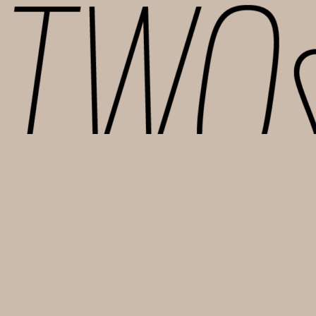
TWOsISTERS I/S
Sankt Hans Gade 45 | 4000 Roskilde
Mail: info@two-sisters.dk | CVR-nr. 46170237