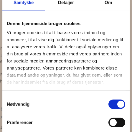
Samtykke
Detaljer
Om
Scrunchie
Zero waste
Gavekort
Denne hjemmeside bruger cookies
INSPIRATION
OM OS
Vi bruger cookies til at tilpasse vores indhold og
Vipps MobilPay Kassen
annoncer, til at vise dig funktioner til sociale medier og til
at analysere vores trafik. Vi deler også oplysninger om
Facebook
Instagram
din brug af vores hjemmeside med vores partnere inden
Ingen produkter i kurven
for sociale medier, annonceringspartnere og
0,00
kr.
0
Kurv
analysepartnere. Vores partnere kan kombinere disse
Forside
/
PRODUKTER
/
Hårbånd
/
Elastik
data med andre oplysninger, du har givet dem, eller som
hårbånd
/ ELASTIK HÅRBÅND | Hvid og gul stribet
de har indsamlet fra din brug af deres tjenester.
Samtykkevalg
Nødvendig
ELASTIK HÅRBÅND | Hvid og gul
stribet
Præferencer
199,00
kr.