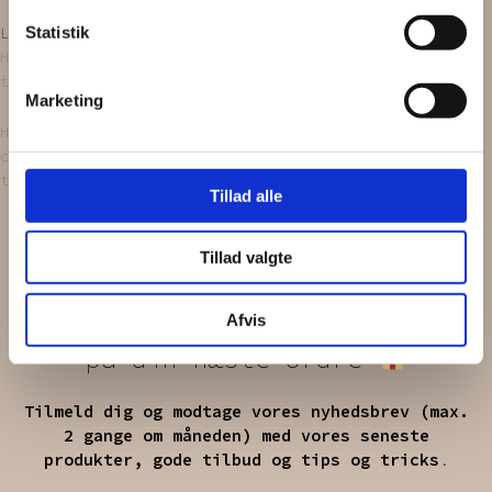
Statistik
Læg i kurv
Hårbåndet er håndlavet og bliver lavet ud af upcyclede
tekstiler.
Marketing
Husk på at det er genbrugstekstiler. Vi finder det
charmerende, at du kan se, at tekstilerne har haft et
tidligere liv.
Tillad alle
Få
1
5%
Tillad valgte
Afvis
på din næste ordre
Tilmeld dig og modtage vores nyhedsbrev (max.
2 gange om måneden) med vores seneste
produkter, gode tilbud og tips og tricks
.