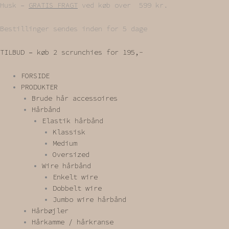
Gå
Husk –
GRATIS FRAGT
ved køb over 599 kr.
til
indholdet
Bestillinger sendes inden for 5 dage
TILBUD – køb 2 scrunchies for 195,-
FORSIDE
PRODUKTER
Brude hår accessoires
Hårbånd
Elastik hårbånd
Klassisk
Medium
Oversized
Wire hårbånd
Enkelt wire
Dobbelt wire
Jumbo wire hårbånd
Hårbøjler
Hårkamme / hårkranse