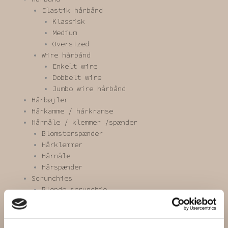
Elastik hårbånd
Klassisk
Medium
Oversized
Wire hårbånd
Enkelt wire
Dobbelt wire
Jumbo wire hårbånd
Hårbøjler
Hårkamme / hårkranse
Hårnåle / klemmer /spænder
Blomsterspænder
Hårklemmer
Hårnåle
Hårspænder
Scrunchies
Blonde scrunchie
Kæmpe scrunchie
Mini scrunchie
One of a kind