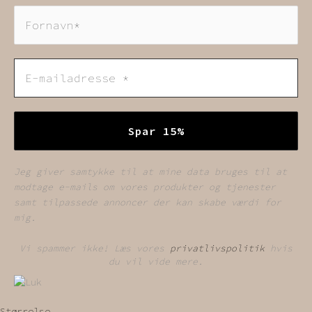
Jeg giver samtykke til at mine data bruges til at
modtage e-mails om vores produkter og tjenester
samt tilpassede annoncer der kan skabe værdi for
mig.
Vi spammer ikke! Læs vores
privatlivspolitik
hvis
du vil vide mere.
Størrelse