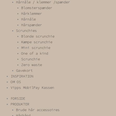
Hårnåle / klemmer /spænder
Blomsterspænder
Hårklemmer
Hårnåle
Hårspænder
Scrunchies
Blonde scrunchie
Kæmpe scrunchie
Mini scrunchie
One of a kind
Scrunchie
Zero waste
Gavekort
INSPIRATION
OM OS
Vipps MobilPay Kassen
FORSIDE
PRODUKTER
Brude hår accessoires
Hårbånd