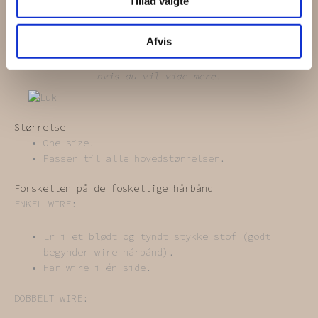
at modtage e-mails om vores produkter og
Tillad valgte
tjenester samt tilpassede annoncer der kan
skabe værdi for mig.
Afvis
Vi spammer ikke! Læs vores
privatlivspolitik
hvis du vil vide mere.
Størrelse
One size.
Passer til alle hovedstørrelser.
Forskellen på de foskellige hårbånd
ENKEL WIRE:
Er i et blødt og tyndt stykke stof (godt
begynder wire hårbånd).
Har wire i én side.
DOBBELT WIRE: