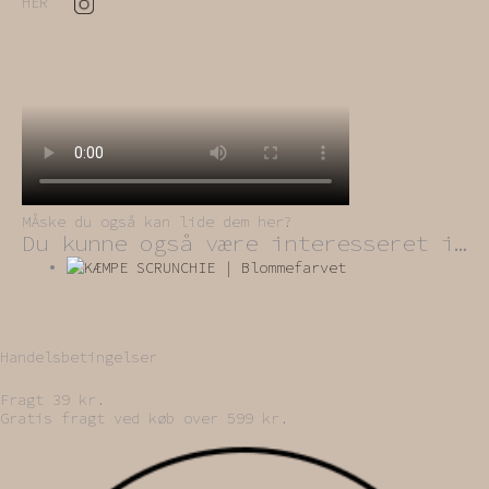
HER
MÅske du også kan lide dem her?
Du kunne også være interesseret i…
Handelsbetingelser
Fragt 39 kr.
Gratis fragt ved køb over 599 kr.