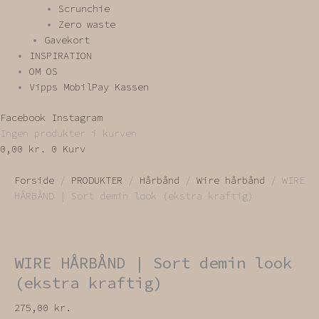
Scrunchie
Zero waste
Gavekort
INSPIRATION
OM OS
Vipps MobilPay Kassen
Facebook
Instagram
Ingen produkter i kurven
0,00
kr.
0
Kurv
Forside
/
PRODUKTER
/
Hårbånd
/
Wire hårbånd
/ WIRE
HÅRBÅND | Sort demin look (ekstra kraftig)
WIRE HÅRBÅND | Sort demin look
(ekstra kraftig)
275,00
kr.