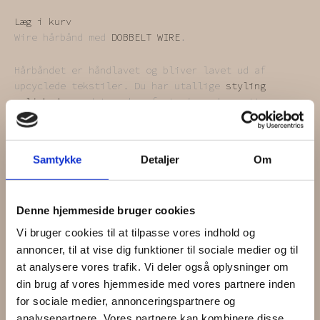
Læg i kurv
Wire hårbånd med
DOBBELT WIRE
.
Hårbåndet er håndlavet og bliver lavet ud af
upcyclede tekstiler. Du har utallige
styling
muligheder
– det er kun fantasien, der sætter
grænser.
Husk på, at det er genbrugstekstiler. Vi finder det
Samtykke
Detaljer
Om
charmerende, at du kan se, at tekstilerne har haft
et tidligere liv.
Denne hjemmeside bruger cookies
OBS: Farven på billedet kan afvige lidt i forhold
til farven i virkeligheden.
Vi bruger cookies til at tilpasse vores indhold og
annoncer, til at vise dig funktioner til sociale medier og til
at analysere vores trafik. Vi deler også oplysninger om
Få
1
5%
din brug af vores hjemmeside med vores partnere inden
for sociale medier, annonceringspartnere og
analysepartnere. Vores partnere kan kombinere disse