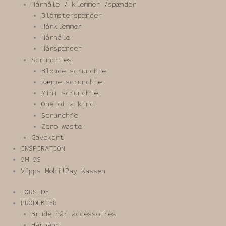
Hårnåle / klemmer /spænder
Blomsterspænder
Hårklemmer
Hårnåle
Hårspænder
Scrunchies
Blonde scrunchie
Kæmpe scrunchie
Mini scrunchie
One of a kind
Scrunchie
Zero waste
Gavekort
INSPIRATION
OM OS
Vipps MobilPay Kassen
FORSIDE
PRODUKTER
Brude hår accessoires
Hårbånd