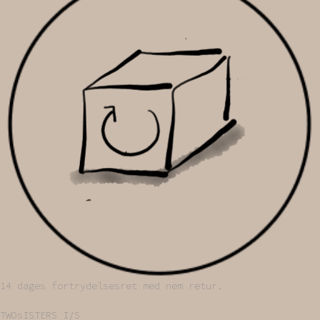
14 dages fortrydelsesret med nem retur.
TWOsISTERS I/S