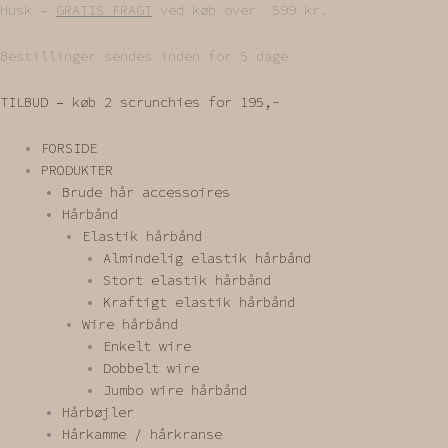
Gå
Husk –
GRATIS FRAGT
ved køb over 599 kr.
til
indholdet
Bestillinger sendes inden for 5 dage
TILBUD – køb 2 scrunchies for 195,-
FORSIDE
PRODUKTER
Brude hår accessoires
Hårbånd
Elastik hårbånd
Almindelig elastik hårbånd
Stort elastik hårbånd
Kraftigt elastik hårbånd
Wire hårbånd
Enkelt wire
Dobbelt wire
Jumbo wire hårbånd
Hårbøjler
Hårkamme / hårkranse