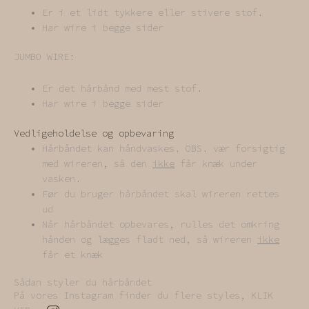
Er i et lidt tykkere eller stivere stof.
Har wire i begge sider
JUMBO WIRE:
Er det hårbånd med mest stof.
Har wire i begge sider
Vedligeholdelse og opbevaring
Hårbåndet kan håndvaskes. OBS. vær forsigtig
med wireren, så den
ikke
får knæk under
vasken.
Før du bruger hårbåndet skal wireren rettes
ud
Når hårbåndet opbevares, rulles det omkring
hånden og lægges fladt ned, så wireren
ikke
får et knæk
Sådan styler du hårbåndet
På vores Instagram finder du flere styles, KLIK