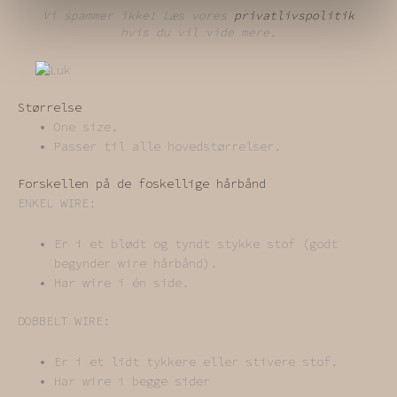
Vi spammer ikke! Læs vores
privatlivspolitik
hvis du vil vide mere.
Størrelse
One size.
Passer til alle hovedstørrelser.
Forskellen på de foskellige hårbånd
ENKEL WIRE:
Er i et blødt og tyndt stykke stof (godt
begynder wire hårbånd).
Har wire i én side.
DOBBELT WIRE:
Er i et lidt tykkere eller stivere stof.
Har wire i begge sider