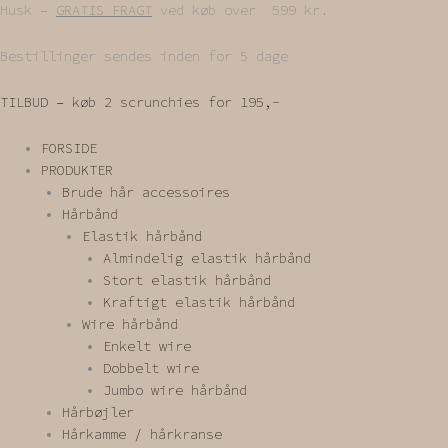
Gå
Husk –
GRATIS FRAGT
ved køb over 599 kr.
til
indholdet
Bestillinger sendes inden for 5 dage
TILBUD – køb 2 scrunchies for 195,-
FORSIDE
PRODUKTER
Brude hår accessoires
Hårbånd
Elastik hårbånd
Almindelig elastik hårbånd
Stort elastik hårbånd
Kraftigt elastik hårbånd
Wire hårbånd
Enkelt wire
Dobbelt wire
Jumbo wire hårbånd
Hårbøjler
Hårkamme / hårkranse