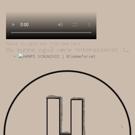
MÅske du også kan lide dem her?
Du kunne også være interesseret i…