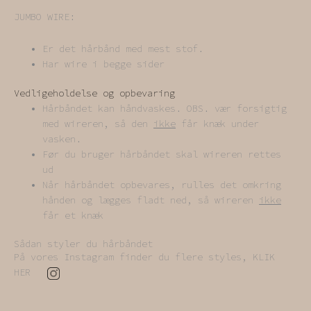
JUMBO WIRE:
Er det hårbånd med mest stof.
Har wire i begge sider
Vedligeholdelse og opbevaring
Hårbåndet kan håndvaskes. OBS. vær forsigtig
med wireren, så den
ikke
får knæk under
vasken.
Før du bruger hårbåndet skal wireren rettes
ud
Når hårbåndet opbevares, rulles det omkring
hånden og lægges fladt ned, så wireren
ikke
får et knæk
Sådan styler du hårbåndet
På vores Instagram finder du flere styles, KLIK
HER