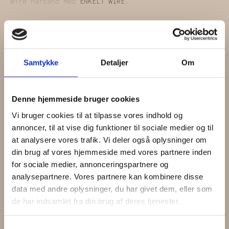
Wire hårbånd med
ENKELT WIRE
.
Hårbåndet er håndlavet og bliver lavet ud af
upcyclede tekstiler. Du har utallige
styling
muligheder
– det er kun fantasien, der sætter
grænser.
Samtykke
Detaljer
Om
Husk på, at det er genbrugstekstiler. Vi finder det
charmerende, at du kan se, at tekstilerne har haft
Denne hjemmeside bruger cookies
et tidligere liv.
Vi bruger cookies til at tilpasse vores indhold og
annoncer, til at vise dig funktioner til sociale medier og til
OBS: Farven på billedet kan afvige lidt i forhold
til farven i virkeligheden.
at analysere vores trafik. Vi deler også oplysninger om
din brug af vores hjemmeside med vores partnere inden
for sociale medier, annonceringspartnere og
Få
5%
1
analysepartnere. Vores partnere kan kombinere disse
data med andre oplysninger, du har givet dem, eller som
de har indsamlet fra din brug af deres tjenester.
på din næste ordre
Samtykkevalg