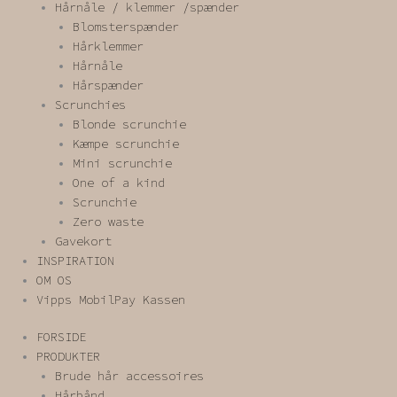
Hårnåle / klemmer /spænder
Blomsterspænder
Hårklemmer
Hårnåle
Hårspænder
Scrunchies
Blonde scrunchie
Kæmpe scrunchie
Mini scrunchie
One of a kind
Scrunchie
Zero waste
Gavekort
INSPIRATION
OM OS
Vipps MobilPay Kassen
FORSIDE
PRODUKTER
Brude hår accessoires
Hårbånd