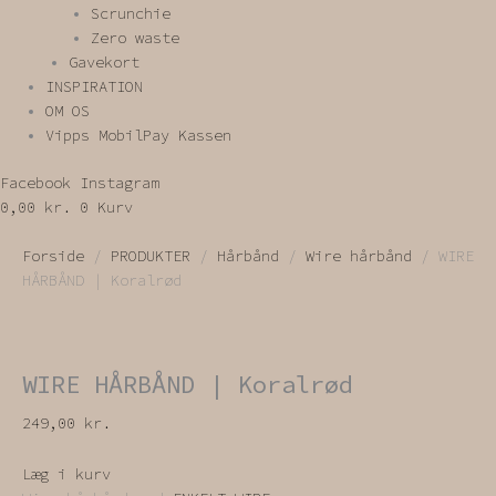
Scrunchie
Zero waste
Gavekort
INSPIRATION
OM OS
Vipps MobilPay Kassen
Facebook
Instagram
0,00
kr.
0
Kurv
Forside
/
PRODUKTER
/
Hårbånd
/
Wire hårbånd
/ WIRE
HÅRBÅND | Koralrød
WIRE HÅRBÅND | Koralrød
249,00
kr.
Læg i kurv