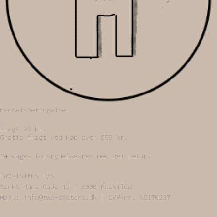
Handelsbetingelser
Fragt 39 kr.
Gratis fragt ved køb over 599 kr.
14 dages fortrydelsesret med nem retur.
TWOsISTERS I/S
Sankt Hans Gade 45 | 4000 Roskilde
Mail: info@two-sisters.dk | CVR-nr. 46170237