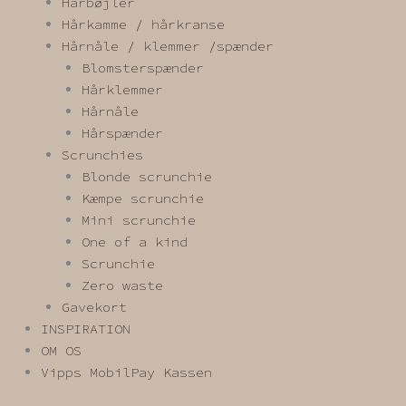
Hårbøjler
Hårkamme / hårkranse
Hårnåle / klemmer /spænder
Blomsterspænder
Hårklemmer
Hårnåle
Hårspænder
Scrunchies
Blonde scrunchie
Kæmpe scrunchie
Mini scrunchie
One of a kind
Scrunchie
Zero waste
Gavekort
INSPIRATION
OM OS
Vipps MobilPay Kassen