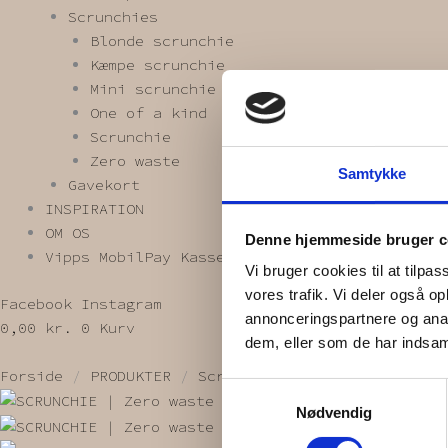
Scrunchies
Blonde scrunchie
Kæmpe scrunchie
Mini scrunchie
One of a kind
Scrunchie
Zero waste
Samtykke
Gavekort
INSPIRATION
OM OS
Denne hjemmeside bruger c
Vipps MobilPay Kassen
Vi bruger cookies til at tilpas
vores trafik. Vi deler også 
Facebook
Instagram
annonceringspartnere og anal
0,00
kr.
0
Kurv
dem, eller som de har indsaml
Forside
/
PRODUKTER
/
Scrunchies
/
Zero waste
/ SC
Samtykkevalg
Nødvendig