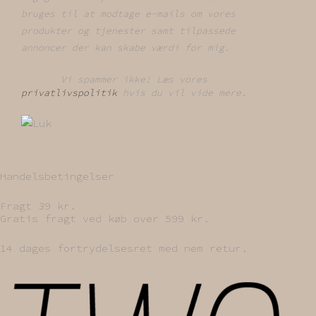
bruges til at modtage e-mails om vores
produkter og tjenester samt tilpassede
annoncer der kan skabe værdi for mig.
Vi spammer ikke! Læs vores
privatlivspolitik
hvis du vil vide mere.
Handelsbetingelser
Fragt 39 kr.
Gratis fragt ved køb over 599 kr.
14 dages fortrydelsesret med nem retur.