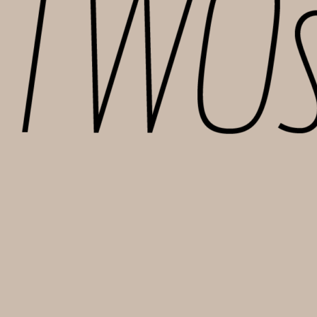
TWOsISTERS I/S
Sankt Hans Gade 45 | 4000 Roskilde
Mail: info@two-sisters.dk | CVR-nr. 46170237