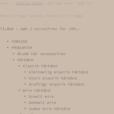
Gå
Husk –
GRATIS FRAGT
ved køb over 599 kr.
til
indholdet
Bestillinger sendes inden for 5 dage
TILBUD – køb 2 scrunchies for 195,-
FORSIDE
PRODUKTER
Brude hår accessoires
Hårbånd
Elastik hårbånd
Almindelig elastik hårbånd
Stort elastik hårbånd
Kraftigt elastik hårbånd
Wire hårbånd
Enkelt wire
Dobbelt wire
Jumbo wire hårbånd