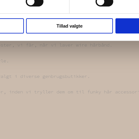
Tillad valgte
ester, vi får, når vi laver wire hårbånd.
yle.
valgt i diverse genbrugsbutikker.
er, inden vi tryller dem om til funky hår accessor