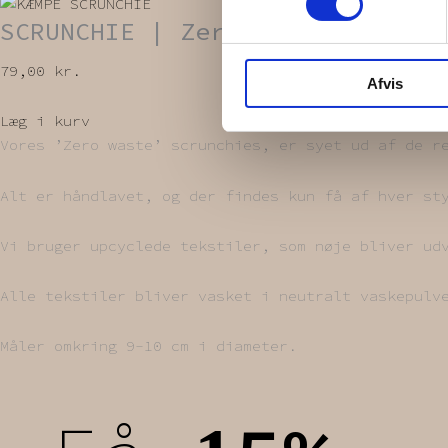
SCRUNCHIE | Zero waste
79,00
kr.
Afvis
Læg i kurv
Vores ’Zero waste’ scrunchies, er syet ud af de r
Alt er håndlavet, og der findes kun få af hver st
Vi bruger upcyclede tekstiler, som nøje bliver ud
Alle tekstiler bliver vasket i neutralt vaskepulv
Måler omkring 9-10 cm i diameter.