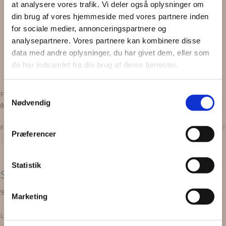
at analysere vores trafik. Vi deler også oplysninger om
One of a kind
din brug af vores hjemmeside med vores partnere inden
Scrunchie
for sociale medier, annonceringspartnere og
Zero waste
Gavekort
analysepartnere. Vores partnere kan kombinere disse
INSPIRATION
data med andre oplysninger, du har givet dem, eller som
OM OS
de har indsamlet fra din brug af deres tjenester.
Vipps MobilPay Kassen
Samtykkevalg
Facebook
Instagram
Nødvendig
0,00
kr.
0
Kurv
Forside
/
PRODUKTER
/
Scrunchies
/
Scrunchie
/ SCRUNCHIE
Præferencer
| Scrunchie
Statistik
SCRUNCHIE | Scrunchie
99,00
kr.
Marketing
Læg i kurv