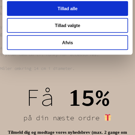
Vores ’Scrunchies’ bliver syet ud af upcyclede
tekstiler. Alt er håndlavet, endda med en stor portion
Tillad alle
kærlighed!
Tillad valgte
Vores tekstiler bliver nøje udvalgt i diverse
genbrugsbutikker.
Afvis
Alt bliver vasket i neutralt vaskepulver, inden vi
tryller dem om til funky hår accessories.
Måler omkring 14 cm i diameter.
Få
5%
1
på din næste ordre
Tilmeld dig og modtage vores nyhedsbrev (max. 2 gange om