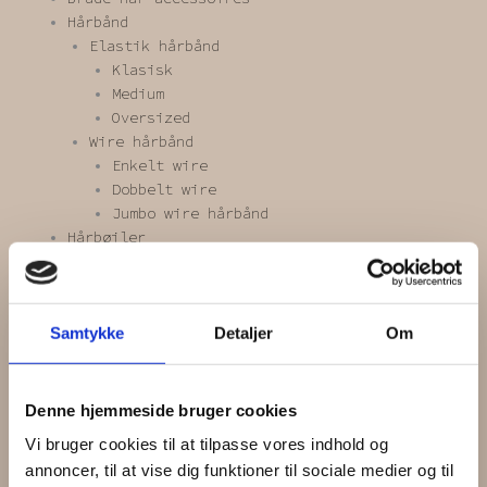
Hårbånd
Elastik hårbånd
Klasisk
Medium
Oversized
Wire hårbånd
Enkelt wire
Dobbelt wire
Jumbo wire hårbånd
Hårbøjler
Hårkamme / hårkranse
Hårnåle / klemmer /spænder
Blomsterspænder
Samtykke
Detaljer
Om
Hårklemmer
Hårnåle
Hårspænder
Scrunchies
Denne hjemmeside bruger cookies
Blonde scrunchie
Vi bruger cookies til at tilpasse vores indhold og
Kæmpe scrunchie
annoncer, til at vise dig funktioner til sociale medier og til
Mini scrunchie