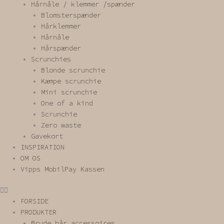
Hårnåle / klemmer /spænder
Blomsterspænder
Hårklemmer
Hårnåle
Hårspænder
Scrunchies
Blonde scrunchie
Kæmpe scrunchie
Mini scrunchie
One of a kind
Scrunchie
Zero waste
Gavekort
INSPIRATION
OM OS
Vipps MobilPay Kassen
FORSIDE
PRODUKTER
Brude hår accessoires