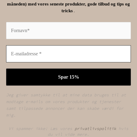
måneden) med vores seneste produkter, gode tilbud og tips og
.
tricks
Jeg giver samtykke til at mine data bruges til at
modtage e-mails om vores produkter og tjenester
samt tilpassede annoncer der kan skabe værdi for
mig.
Vi spammer ikke! Læs vores
privatlivspolitik
hvis
du vil vide mere.