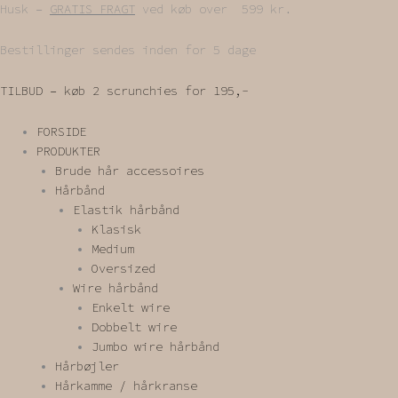
Gå
Husk –
GRATIS FRAGT
ved køb over 599 kr.
til
indholdet
Bestillinger sendes inden for 5 dage
TILBUD – køb 2 scrunchies for 195,-
FORSIDE
PRODUKTER
Brude hår accessoires
Hårbånd
Elastik hårbånd
Klasisk
Medium
Oversized
Wire hårbånd
Enkelt wire
Dobbelt wire
Jumbo wire hårbånd
Hårbøjler
Hårkamme / hårkranse