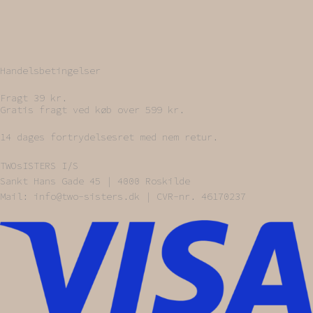
Handelsbetingelser
Fragt 39 kr.
Gratis fragt ved køb over 599 kr.
14 dages fortrydelsesret med nem retur.
TWOsISTERS I/S
Sankt Hans Gade 45 | 4000 Roskilde
Mail: info@two-sisters.dk | CVR-nr. 46170237