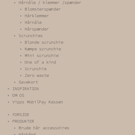
Hårnåle / klemmer /spænder
Blomsterspænder
Hårklemmer
Hårnåle
Hårspænder
Scrunchies
Blonde scrunchie
Kæmpe scrunchie
Mini scrunchie
One of a kind
Scrunchie
Zero waste
Gavekort
INSPIRATION
OM OS
Vipps MobilPay Kassen
FORSIDE
PRODUKTER
Brude hår accessoires
Hårbånd