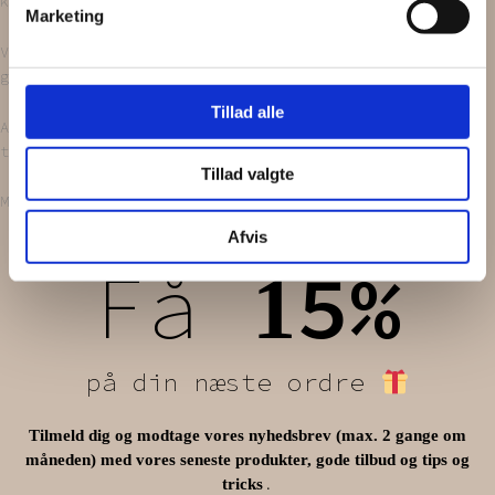
kærlighed!
Marketing
Vores tekstiler bliver nøje udvalgt i diverse
genbrugsbutikker.
Tillad alle
Alt bliver vasket i neutralt vaskepulver, inden vi
tryller dem om til funky
hår accessories
.
Tillad valgte
Måler omkring 7 cm i diameter.
Afvis
Få
5%
1
på din næste ordre
Tilmeld dig og modtage vores nyhedsbrev (max. 2 gange om
måneden) med vores seneste produkter, gode tilbud og tips og
.
tricks