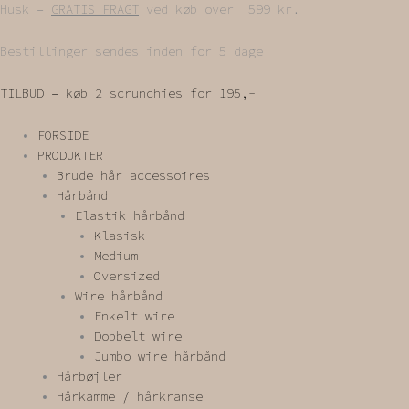
Gå
Husk –
GRATIS FRAGT
ved køb over 599 kr.
til
indholdet
Bestillinger sendes inden for 5 dage
TILBUD – køb 2 scrunchies for 195,-
FORSIDE
PRODUKTER
Brude hår accessoires
Hårbånd
Elastik hårbånd
Klasisk
Medium
Oversized
Wire hårbånd
Enkelt wire
Dobbelt wire
Jumbo wire hårbånd
Hårbøjler
Hårkamme / hårkranse