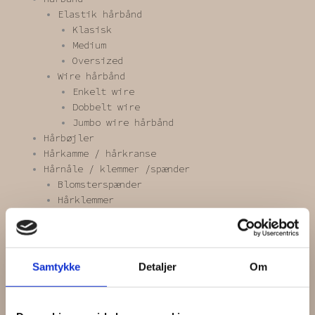
Elastik hårbånd
Klasisk
Medium
Oversized
Wire hårbånd
Enkelt wire
Dobbelt wire
Jumbo wire hårbånd
Hårbøjler
Hårkamme / hårkranse
Hårnåle / klemmer /spænder
Blomsterspænder
Hårklemmer
Hårnåle
Hårspænder
Scrunchies
Blonde scrunchie
Samtykke
Detaljer
Om
Kæmpe scrunchie
Mini scrunchie
One of a kind