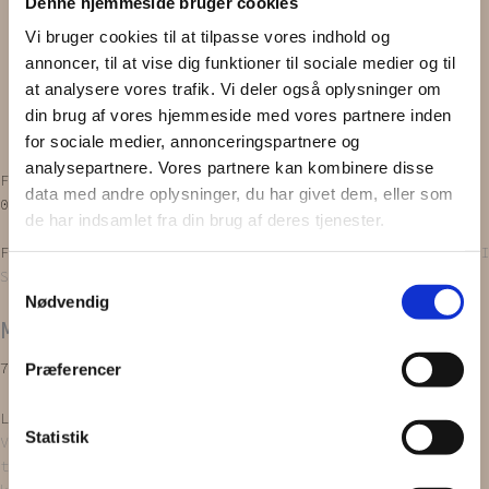
Denne hjemmeside bruger cookies
Scrunchie
Vi bruger cookies til at tilpasse vores indhold og
Zero waste
Gavekort
annoncer, til at vise dig funktioner til sociale medier og til
INSPIRATION
at analysere vores trafik. Vi deler også oplysninger om
OM OS
din brug af vores hjemmeside med vores partnere inden
Vipps MobilPay Kassen
for sociale medier, annonceringspartnere og
analysepartnere. Vores partnere kan kombinere disse
Facebook
Instagram
data med andre oplysninger, du har givet dem, eller som
0,00
kr.
0
Kurv
de har indsamlet fra din brug af deres tjenester.
Forside
/
PRODUKTER
/
Scrunchies
/
Mini scrunchie
/ MINI
SCRUNCHIES | Lyseblå, 2 stk.
Samtykkevalg
Nødvendig
MINI SCRUNCHIES | Lyseblå, 2 stk.
79,00
kr.
Præferencer
Læg i kurv
Statistik
Vores
’Mini scrunchies’
bliver syet ud af upcyclede
tekstiler. Alt er håndlavet, endda med en stor portion