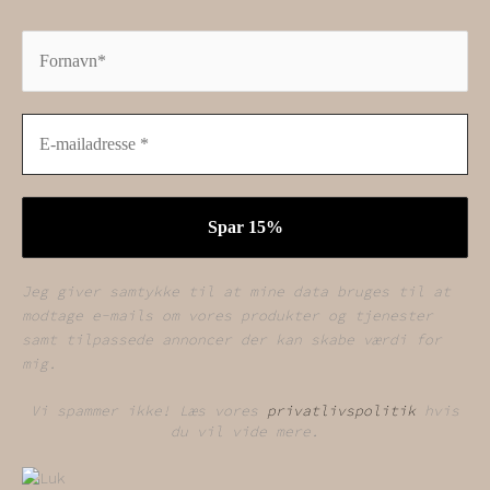
Jeg giver samtykke til at mine data bruges til at
modtage e-mails om vores produkter og tjenester
samt tilpassede annoncer der kan skabe værdi for
mig.
Vi spammer ikke! Læs vores
privatlivspolitik
hvis
du vil vide mere.