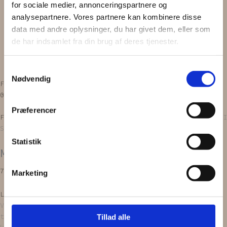
for sociale medier, annonceringspartnere og
Scrunchie
analysepartnere. Vores partnere kan kombinere disse
Zero waste
data med andre oplysninger, du har givet dem, eller som
Gavekort
INSPIRATION
de har indsamlet fra din brug af deres tjenester.
OM OS
Vipps MobilPay Kassen
Samtykkevalg
Nødvendig
Facebook
Instagram
0,00
kr.
0
Kurv
Præferencer
Forside
/
PRODUKTER
/
Scrunchies
/
Mini scrunchie
/ MINI
SCRUNCHIES | Limegrøn, 2 stk.
Statistik
MINI SCRUNCHIES | Limegrøn, 2 stk.
79,00
kr.
Marketing
Læg i kurv
Vores
’Mini scrunchies’
bliver syet ud af upcyclede
tekstiler. Alt er håndlavet, endda med en stor portion
Tillad alle