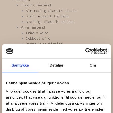
Elastik hårbånd
Almindelig elastik hårbånd
Stort elastik hårbånd
Kraftigt elastik hårbånd
Wire hårbånd
Enkelt wire
Dobbelt wire
Jumbo wire hårbånd
Hårbøjler
Hårkamme / hårkranse
Hårnåle / klemmer /spænder
Samtykke
Detaljer
Om
Blomsterspænder
Hårklemmer
Hårnåle
Hårspænder
Denne hjemmeside bruger cookies
Scrunchies
Vi bruger cookies til at tilpasse vores indhold og
Blonde scrunchie
annoncer, til at vise dig funktioner til sociale medier og til
Kæmpe scrunchie
at analysere vores trafik. Vi deler også oplysninger om
Mini scrunchie
din brug af vores hjemmeside med vores partnere inden
One of a kind