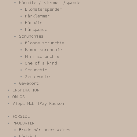
Hårnåle / klemmer /spænder
Blomsterspænder
Hårklemmer
Hårnåle
Hårspænder
Scrunchies
Blonde scrunchie
Kæmpe scrunchie
Mini scrunchie
One of a kind
Scrunchie
Zero waste
Gavekort
INSPIRATION
OM OS
Vipps MobilPay Kassen
FORSIDE
PRODUKTER
Brude hår accessoires
Hårbånd