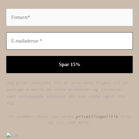
Jeg giver samtykke til at mine data bruges til at
modtage e-mails om vores produkter og tjenester
samt tilpassede annoncer der kan skabe værdi for
mig.
Vi spammer ikke! Læs vores
privatlivspolitik
hvis
du vil vide mere.