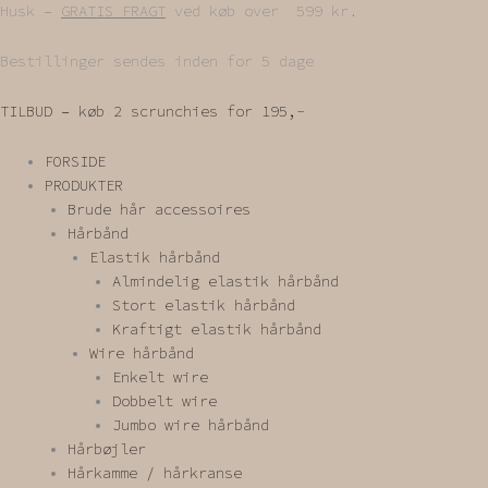
Gå
Husk –
GRATIS FRAGT
ved køb over 599 kr.
til
indholdet
Bestillinger sendes inden for 5 dage
TILBUD – køb 2 scrunchies for 195,-
FORSIDE
PRODUKTER
Brude hår accessoires
Hårbånd
Elastik hårbånd
Almindelig elastik hårbånd
Stort elastik hårbånd
Kraftigt elastik hårbånd
Wire hårbånd
Enkelt wire
Dobbelt wire
Jumbo wire hårbånd
Hårbøjler
Hårkamme / hårkranse