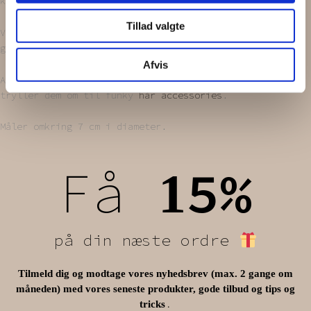
kærlighed!
Tillad valgte
Vores tekstiler bliver nøje udvalgt i diverse
genbrugsbutikker.
Afvis
Alt bliver vasket i neutralt vaskepulver, inden vi
tryller dem om til funky
hår accessories
.
Måler omkring 7 cm i diameter.
Få
5%
1
på din næste ordre
Tilmeld dig og modtage vores nyhedsbrev (max. 2 gange om
måneden) med vores seneste produkter, gode tilbud og tips og
.
tricks