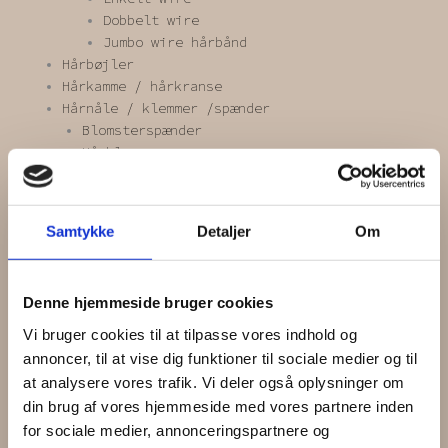
Dobbelt wire
Jumbo wire hårbånd
Hårbøjler
Hårkamme / hårkranse
Hårnåle / klemmer /spænder
Blomsterspænder
Hårklemmer
Hårnåle
Hårspænder
Scrunchies
Samtykke
Detaljer
Om
Blonde scrunchie
Kæmpe scrunchie
Mini scrunchie
Denne hjemmeside bruger cookies
One of a kind
Scrunchie
Vi bruger cookies til at tilpasse vores indhold og
Zero waste
annoncer, til at vise dig funktioner til sociale medier og til
Gavekort
at analysere vores trafik. Vi deler også oplysninger om
INSPIRATION
din brug af vores hjemmeside med vores partnere inden
OM OS
for sociale medier, annonceringspartnere og
Vipps MobilPay Kassen