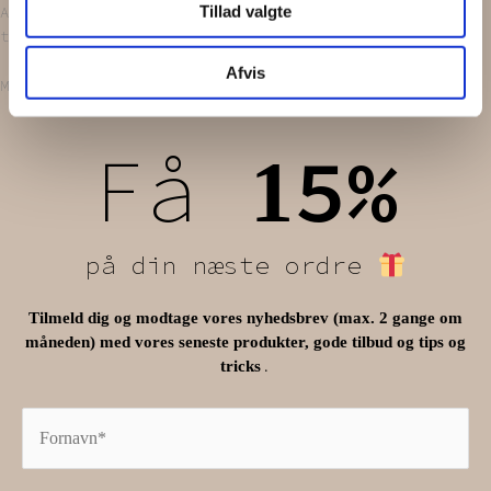
Tillad valgte
Alt bliver vasket i neutralt vaskepulver, inden vi
tryller dem om til funky
hår accessories
.
Afvis
Måler omkring 7 cm i diameter.
Få
5%
1
på din næste ordre
Tilmeld dig og modtage vores nyhedsbrev (max. 2 gange om
måneden) med vores seneste produkter, gode tilbud og tips og
.
tricks