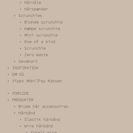
Hårnåle
Hårspænder
Scrunchies
Blonde scrunchie
Kæmpe scrunchie
Mini scrunchie
One of a kind
Scrunchie
Zero waste
Gavekort
INSPIRATION
OM OS
Vipps MobilPay Kassen
FORSIDE
PRODUKTER
Brude hår accessoires
Hårbånd
Elastik hårbånd
Wire hårbånd
Enkelt wire