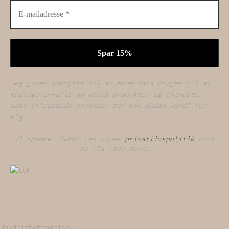
Jeg giver samtykke til at mine data bruges til at
modtage e-mails om vores produkter og tjenester
samt tilpassede annoncer der kan skabe værdi for
mig.
Vi spammer ikke! Læs vores
privatlivspolitik
hvis
du vil vide mere.
Handelsbetingelser