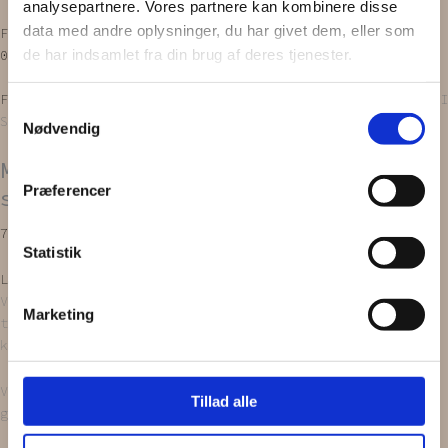
analysepartnere. Vores partnere kan kombinere disse
data med andre oplysninger, du har givet dem, eller som
Facebook
Instagram
de har indsamlet fra din brug af deres tjenester.
0,00
kr.
0
Kurv
Forside
/
PRODUKTER
/
Scrunchies
/
Mini scrunchie
/ MINI
Samtykkevalg
SCRUNCHIES | Blommefarvet, 2 stk.
Nødvendig
MINI SCRUNCHIES | Blommefarvet, 2
Præferencer
stk.
79,00
kr.
Statistik
Læg i kurv
Vores
’Mini scrunchies’
bliver syet ud af upcyclede
Marketing
tekstiler. Alt er håndlavet, endda med en stor portion
kærlighed!
Vores tekstiler bliver nøje udvalgt i diverse
Tillad alle
genbrugsbutikker.