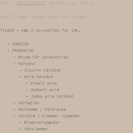
Gå
Husk –
GRATIS FRAGT
ved køb over 599 kr.
til
indholdet
Bestillinger sendes inden for 5 dage
TILBUD – køb 2 scrunchies for 195,-
FORSIDE
PRODUKTER
Brude hår accessoires
Hårbånd
Elastik hårbånd
Wire hårbånd
Enkelt wire
Dobbelt wire
Jumbo wire hårbånd
Hårbøjler
Hårkamme / hårkranse
Hårnåle / klemmer /spænder
Blomsterspænder
Hårklemmer