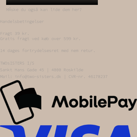
MÅske du også kan lide dem her?
Handelsbetingelser
Fragt 39 kr.
Gratis fragt ved køb over 599 kr.
14 dages fortrydelsesret med nem retur.
TWOsISTERS I/S
Sankt Hans Gade 45 | 4000 Roskilde
Mail: info@two-sisters.dk | CVR-nr. 46170237