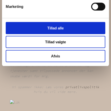
Marketing
Tillad alle
Tillad valgte
Afvis
Jeg giver samtykke til at mine data bruges til
at modtage e-mails om vores produkter og
tjenester samt tilpassede annoncer der kan
skabe værdi for mig.
Vi spammer ikke! Læs vores
privatlivspolitik
hvis du vil vide mere.