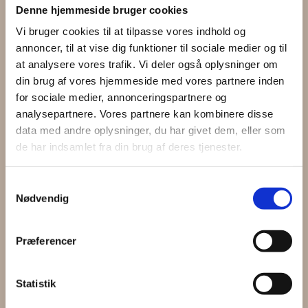
Hårbåndet er håndlavet og bliver lavet ud af
Denne hjemmeside bruger cookies
upcyclede tekstiler. Du har utallige styling
Vi bruger cookies til at tilpasse vores indhold og
muligheder – det er kun fantasien, der sætter
grænser.
annoncer, til at vise dig funktioner til sociale medier og til
at analysere vores trafik. Vi deler også oplysninger om
Husk på, at det er genbrugstekstiler. Vi finder det
din brug af vores hjemmeside med vores partnere inden
charmerende, at du kan se, at tekstilerne har haft
for sociale medier, annonceringspartnere og
et tidligere liv.
analysepartnere. Vores partnere kan kombinere disse
data med andre oplysninger, du har givet dem, eller som
Få
5%
de har indsamlet fra din brug af deres tjenester.
1
Samtykkevalg
Nødvendig
på din næste ordre
Præferencer
Tilmeld dig og modtage vores nyhedsbrev (max. 2
gange om måneden) med vores seneste produkter, gode
Statistik
.
tilbud og tips og tricks