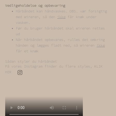
Vedligeholdelse og opbevaring
Hårbåndet kan håndvaskes. OBS. vær forsigtig
med wireren, så den
ikke
får knæk under
vasken.
Før du bruger hårbåndet skal wireren rettes
ud
Når hårbåndet opbevares, rulles det omkring
hånden og lægges fladt ned, så wireren
ikke
får et knæk
Sådan styler du hårbåndet
På vores Instagram finder du flere styles, KLIK
HER