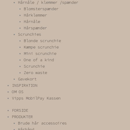
Hårnåle / klemmer /spænder
Blomsterspænder
Hårklemmer
Hårnåle
Hårspænder
Scrunchies
Blonde scrunchie
Kæmpe scrunchie
Mini scrunchie
One of a kind
Scrunchie
Zero waste
Gavekort
INSPIRATION
OM OS
Vipps MobilPay Kassen
FORSIDE
PRODUKTER
Brude hår accessoires
Hårbånd