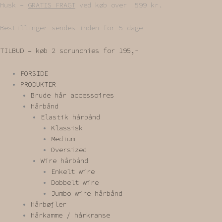
Gå
Husk –
GRATIS FRAGT
ved køb over 599 kr.
til
indholdet
Bestillinger sendes inden for 5 dage
TILBUD – køb 2 scrunchies for 195,-
FORSIDE
PRODUKTER
Brude hår accessoires
Hårbånd
Elastik hårbånd
Klassisk
Medium
Oversized
Wire hårbånd
Enkelt wire
Dobbelt wire
Jumbo wire hårbånd
Hårbøjler
Hårkamme / hårkranse