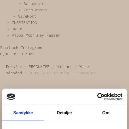
Scrunchie
Zero waste
Gavekort
INSPIRATION
OM OS
Vipps MobilPay Kassen
Facebook
Instagram
0,00
kr.
0
Kurv
Forside
/
PRODUKTER
/
Hårbånd
/
Wire
hårbånd
/ JUMBO WIRE HÅRBÅND | Spraglet
JUMBO WIRE HÅRBÅND | Spraglet
299,00
kr.
Samtykke
Detaljer
Om
Læg i kurv