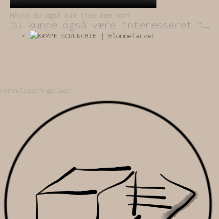
MÅske du også kan lide dem her?
Du kunne også være interesseret i…
Handelsbetingelser