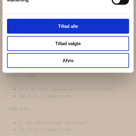
Størrelse
One size.
Passer til alle hovedstørrelser.
Tillad alle
Forskellen på de foskellige hårbånd
ENKEL WIRE:
Tillad valgte
Er i et blødt og tyndt stykke stof (godt
begynder wire hårbånd).
Afvis
Har wire i én side.
DOBBELT WIRE:
Er i et lidt tykkere eller stivere stof.
Har wire i begge sider
JUMBO WIRE:
Er det hårbånd med mest stof.
Har wire i begge sider