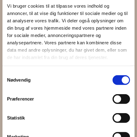
Vi bruger cookies til at tilpasse vores indhold og
annoncer, til at vise dig funktioner til sociale medier og til
at analysere vores trafik. Vi deler også oplysninger om
din brug af vores hjemmeside med vores partnere inden
for sociale medier, annonceringspartnere og
analysepartnere. Vores partnere kan kombinere disse
data med andre oplysninger, du har givet dem, eller som
de har indsamlet fra din brug af deres tjenester.
Samtykkevalg
Jeg giver samtykke til at mine data bruges til
Nødvendig
at modtage e-mails om vores produkter og
tjenester samt tilpassede annoncer der kan
skabe værdi for mig.
Præferencer
Vi spammer ikke! Læs vores
privatlivspolitik
hvis du vil vide mere.
Statistik
Marketing