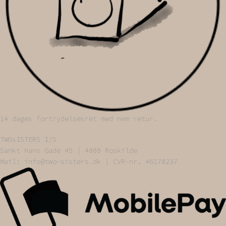
14 dages fortrydelsesret med nem retur.
TWOsISTERS I/S
Sankt Hans Gade 45 | 4000 Roskilde
Mail: info@two-sisters.dk | CVR-nr. 46170237