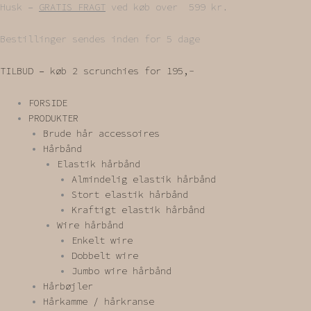
Gå
Husk –
GRATIS FRAGT
ved køb over 599 kr.
til
indholdet
Bestillinger sendes inden for 5 dage
TILBUD – køb 2 scrunchies for 195,-
FORSIDE
PRODUKTER
Brude hår accessoires
Hårbånd
Elastik hårbånd
Almindelig elastik hårbånd
Stort elastik hårbånd
Kraftigt elastik hårbånd
Wire hårbånd
Enkelt wire
Dobbelt wire
Jumbo wire hårbånd
Hårbøjler
Hårkamme / hårkranse