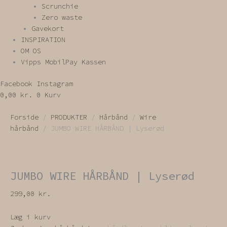
Scrunchie
Zero waste
Gavekort
INSPIRATION
OM OS
Vipps MobilPay Kassen
Facebook
Instagram
0,00
kr.
0
Kurv
Forside
/
PRODUKTER
/
Hårbånd
/
Wire
hårbånd
/ JUMBO WIRE HÅRBÅND | Lyserød
JUMBO WIRE HÅRBÅND | Lyserød
299,00
kr.
Læg i kurv