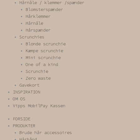
Hårnåle / klemmer /spænder
Blomsterspænder
Hårklemmer
Hårnåle
Hårspænder
Scrunchies
Blonde scrunchie
Kæmpe scrunchie
Mini scrunchie
One of a kind
Scrunchie
Zero waste
Gavekort
INSPIRATION
OM OS
Vipps MobilPay Kassen
FORSIDE
PRODUKTER
Brude hår accessoires
Hårbånd