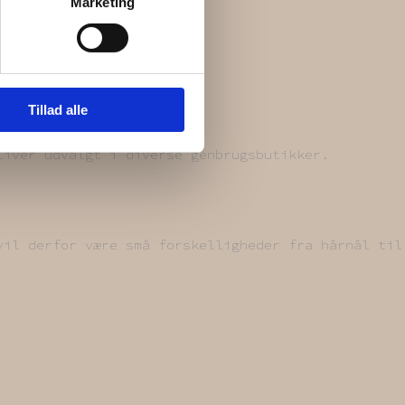
Marketing
Tillad alle
liver udvalgt i diverse genbrugsbutikker.
vil derfor være små forskelligheder fra hårnål til