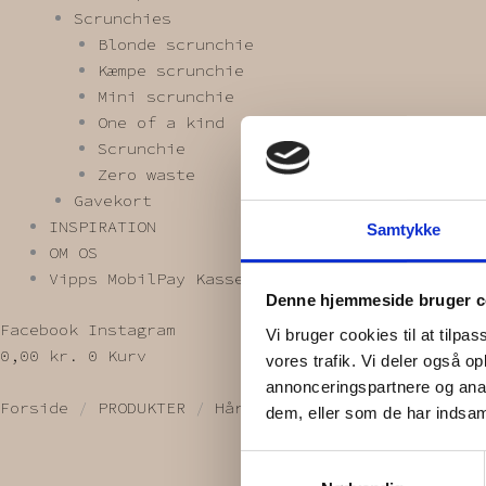
Scrunchies
Blonde scrunchie
Kæmpe scrunchie
Mini scrunchie
One of a kind
Scrunchie
Zero waste
Gavekort
INSPIRATION
Samtykke
OM OS
Vipps MobilPay Kassen
Denne hjemmeside bruger c
Facebook
Instagram
Vi bruger cookies til at tilpas
0,00
kr.
0
Kurv
vores trafik. Vi deler også 
annonceringspartnere og anal
Forside
/
PRODUKTER
/
Hårnåle / klemmer /spænder
dem, eller som de har indsaml
Samtykkevalg