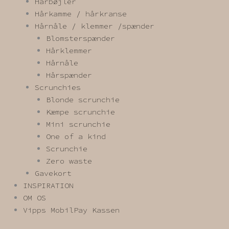
Hårbøjler
Hårkamme / hårkranse
Hårnåle / klemmer /spænder
Blomsterspænder
Hårklemmer
Hårnåle
Hårspænder
Scrunchies
Blonde scrunchie
Kæmpe scrunchie
Mini scrunchie
One of a kind
Scrunchie
Zero waste
Gavekort
INSPIRATION
OM OS
Vipps MobilPay Kassen