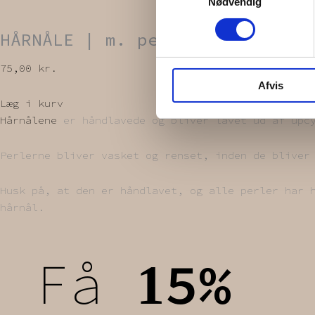
Nødvendig
HÅRNÅLE | m. perler, 3. stk.
75,00
kr.
Afvis
Læg i kurv
Hårnålene
er håndlavede og bliver lavet ud af upcy
Perlerne bliver vasket og renset, inden de bliver
Husk på, at den er håndlavet, og alle perler har 
hårnål.
Få
5%
1