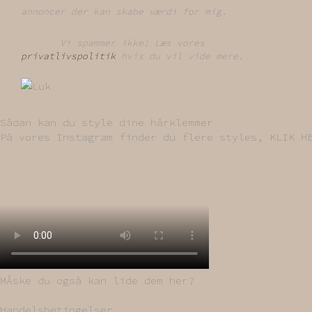
annoncer der kan skabe værdi for mig.
Vi spammer ikke! Læs vores
privatlivspolitik
hvis du vil vide mere.
Sådan kan du style dine hårklemmer
På vores Instagram finder du flere styles, KLIK
MÅske du også kan lide dem her?
Handelsbetingelser