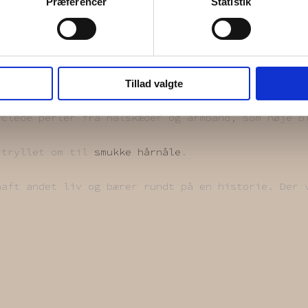
Præferencer
Statistik
Tillad valgte
clede perler fra halskæder og armbånd, som nøje b
 tryllet om til
smukke hårnåle
.
haft andet liv og bærer rundt på en historie. Der 