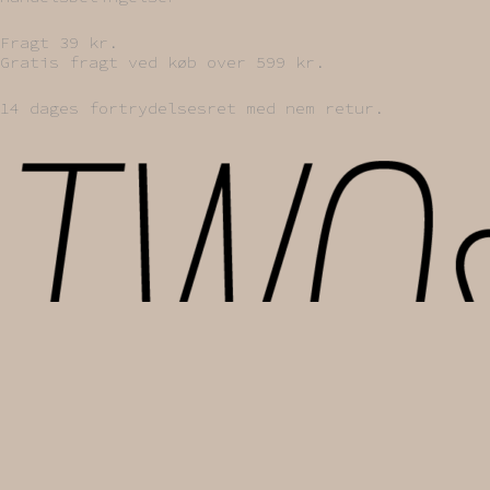
Fragt 39 kr.
Gratis fragt ved køb over 599 kr.
14 dages fortrydelsesret med nem retur.