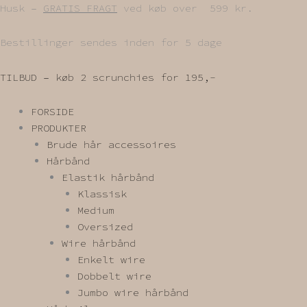
Gå
Husk –
GRATIS FRAGT
ved køb over 599 kr.
til
indholdet
Bestillinger sendes inden for 5 dage
TILBUD – køb 2 scrunchies for 195,-
FORSIDE
PRODUKTER
Brude hår accessoires
Hårbånd
Elastik hårbånd
Klassisk
Medium
Oversized
Wire hårbånd
Enkelt wire
Dobbelt wire
Jumbo wire hårbånd