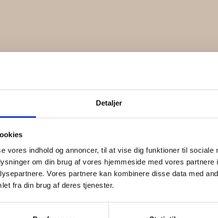
Detaljer
ookies
se vores indhold og annoncer, til at vise dig funktioner til sociale
oplysninger om din brug af vores hjemmeside med vores partnere i
ysepartnere. Vores partnere kan kombinere disse data med andr
/
Hårnåle
/ HÅRNÅLE | m. perler, 3. stk.
et fra din brug af deres tjenester.