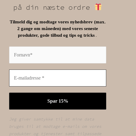
på din næste ordre
Tilmeld dig og modtage vores nyhedsbrev (max.
2 gange om måneden) med vores seneste
.
produkter, gode tilbud og tips og tricks
Jeg giver samtykke til at mine data
bruges til at modtage e-mails om vores
produkter og tjenester samt tilpassede