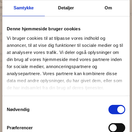
Læg i kurv
Hårnålene
er håndlavede og bliver lavet ud af upcyclede
Samtykke
Detaljer
Om
perler fra halskæder og armbånd, som nøje bliver udvalgt
i diverse genbrugsbutikker.
Denne hjemmeside bruger cookies
Perlerne bliver vasket og renset, inden de bliver
Vi bruger cookies til at tilpasse vores indhold og
tryllet om til
smukke hårnåle
.
annoncer, til at vise dig funktioner til sociale medier og til
at analysere vores trafik. Vi deler også oplysninger om
Husk på, at den er håndlavet, og alle perler har haft
din brug af vores hjemmeside med vores partnere inden
andet liv og bærer rundt på en historie. Der vil derfor
for sociale medier, annonceringspartnere og
være små forskelligheder fra hårnål til hårnål.
analysepartnere. Vores partnere kan kombinere disse
data med andre oplysninger, du har givet dem, eller som
Få
5%
1
de har indsamlet fra din brug af deres tjenester.
Samtykkevalg
Nødvendig
på din næste ordre
Præferencer
Tilmeld dig og modtage vores nyhedsbrev (max. 2 gange om