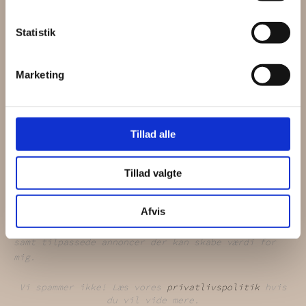
måneden) med vores seneste produkter, gode tilbud og tips og
.
tricks
Statistik
Marketing
Tillad alle
Tillad valgte
Afvis
Jeg giver samtykke til at mine data bruges til at
modtage e-mails om vores produkter og tjenester
samt tilpassede annoncer der kan skabe værdi for
mig.
Vi spammer ikke! Læs vores
privatlivspolitik
hvis
du vil vide mere.