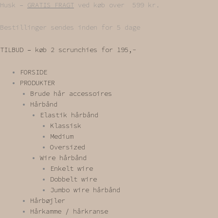
Gå
Husk –
GRATIS FRAGT
ved køb over 599 kr.
til
indholdet
Bestillinger sendes inden for 5 dage
TILBUD – køb 2 scrunchies for 195,-
FORSIDE
PRODUKTER
Brude hår accessoires
Hårbånd
Elastik hårbånd
Klassisk
Medium
Oversized
Wire hårbånd
Enkelt wire
Dobbelt wire
Jumbo wire hårbånd
Hårbøjler
Hårkamme / hårkranse