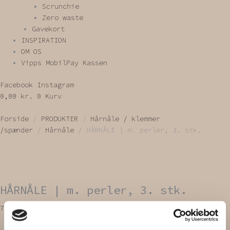
Scrunchie
Zero waste
Gavekort
INSPIRATION
OM OS
Vipps MobilPay Kassen
Facebook
Instagram
0,00
kr.
0
Kurv
Forside
/
PRODUKTER
/
Hårnåle / klemmer
/spænder
/
Hårnåle
/ HÅRNÅLE | m. perler, 3. stk.
HÅRNÅLE | m. perler, 3. stk.
75,00
kr.