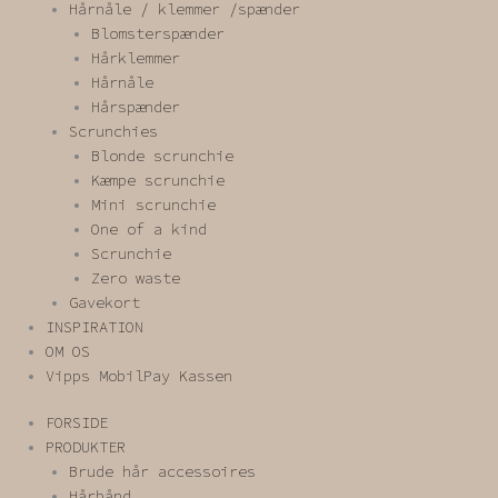
Hårnåle / klemmer /spænder
Blomsterspænder
Hårklemmer
Hårnåle
Hårspænder
Scrunchies
Blonde scrunchie
Kæmpe scrunchie
Mini scrunchie
One of a kind
Scrunchie
Zero waste
Gavekort
INSPIRATION
OM OS
Vipps MobilPay Kassen
FORSIDE
PRODUKTER
Brude hår accessoires
Hårbånd