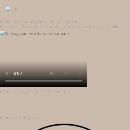
Sådan kan du style dine hårklemmer
På vores Instagram finder du flere styles, KLIK HER
MÅske du også kan lide dem her?
Handelsbetingelser