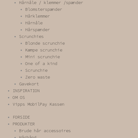
Hårnåle / klemmer /spænder
Blomsterspænder
Hårklemmer
Hårnåle
Hårspænder
Scrunchies
Blonde scrunchie
Kæmpe scrunchie
Mini scrunchie
One of a kind
Scrunchie
Zero waste
Gavekort
INSPIRATION
OM OS
Vipps MobilPay Kassen
FORSIDE
PRODUKTER
Brude hår accessoires
Hårbånd