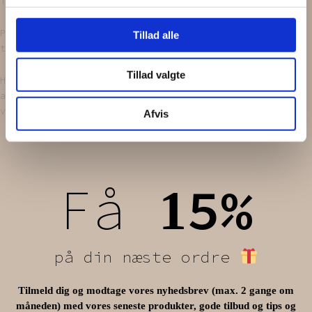
i diverse genbrugsbutikker.
Perlerne bliver vasket og renset, inden de bliver
Tillad alle
tryllet om til smukke hårnåle.
Tillad valgte
Husk på, at de er håndlavede, og alle perler har haft
andet liv og bærer rundt på en historie. Der vil derfor
være små forskelligheder fra hårnål til hårnål.
Afvis
Få
5%
1
på din næste ordre
Tilmeld dig og modtage vores nyhedsbrev (max. 2 gange om
måneden) med vores seneste produkter, gode tilbud og tips og