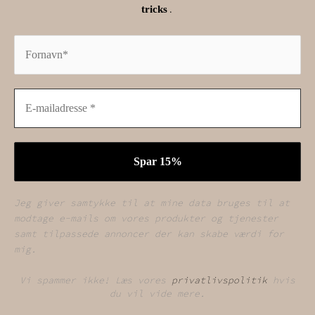
.
tricks
Jeg giver samtykke til at mine data bruges til at
modtage e-mails om vores produkter og tjenester
samt tilpassede annoncer der kan skabe værdi for
mig.
Vi spammer ikke! Læs vores
privatlivspolitik
hvis
du vil vide mere.