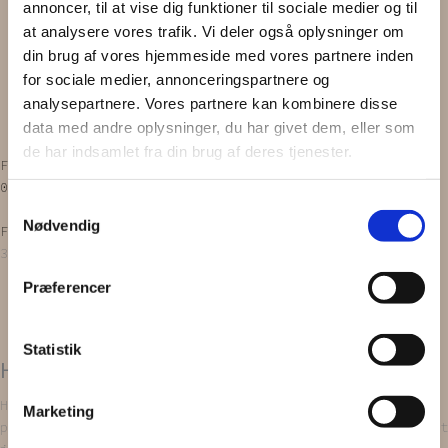
annoncer, til at vise dig funktioner til sociale medier og til
Scrunchie
at analysere vores trafik. Vi deler også oplysninger om
Zero waste
din brug af vores hjemmeside med vores partnere inden
Gavekort
for sociale medier, annonceringspartnere og
INSPIRATION
OM OS
analysepartnere. Vores partnere kan kombinere disse
Vipps MobilPay Kassen
data med andre oplysninger, du har givet dem, eller som
de har indsamlet fra din brug af deres tjenester.
Facebook
Instagram
0,00
kr.
0
Kurv
Samtykkevalg
Nødvendig
Forside
/
PRODUKTER
/
Brude hår accessoires
/ HÅRNÅLE |
3 stk.
Præferencer
Statistik
HÅRNÅLE | 3 stk.
Hårnålene er håndlavet og bliver lavet ud af upcyclede
Marketing
perler fra halskæder og armbånd, som nøje bliver udvalgt