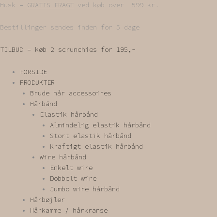
Gå
Husk –
GRATIS FRAGT
ved køb over 599 kr.
til
indholdet
Bestillinger sendes inden for 5 dage
TILBUD – køb 2 scrunchies for 195,-
FORSIDE
PRODUKTER
Brude hår accessoires
Hårbånd
Elastik hårbånd
Almindelig elastik hårbånd
Stort elastik hårbånd
Kraftigt elastik hårbånd
Wire hårbånd
Enkelt wire
Dobbelt wire
Jumbo wire hårbånd
Hårbøjler
Hårkamme / hårkranse