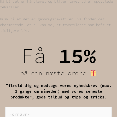
Hårbåndet er håndlavet og bliver lavet ud af upcyclede
tekstiler.
Husk på at det er genbrugstekstiler. Vi finder det
charmerende, at du kan se, at tekstilerne har haft et
tidligere liv.
Få
1
5%
på din næste ordre
Tilmeld dig og modtage vores nyhedsbrev (max.
2 gange om måneden) med vores seneste
produkter, gode tilbud og tips og tricks
.