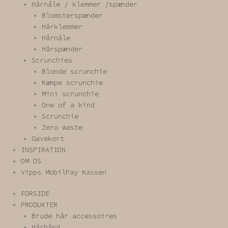
Hårnåle / klemmer /spænder
Blomsterspænder
Hårklemmer
Hårnåle
Hårspænder
Scrunchies
Blonde scrunchie
Kæmpe scrunchie
Mini scrunchie
One of a kind
Scrunchie
Zero waste
Gavekort
INSPIRATION
OM OS
Vipps MobilPay Kassen
FORSIDE
PRODUKTER
Brude hår accessoires
Hårbånd