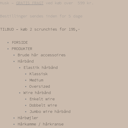
Gå
Husk –
GRATIS FRAGT
ved køb over 599 kr.
til
indholdet
Bestillinger sendes inden for 5 dage
TILBUD – køb 2 scrunchies for 195,-
FORSIDE
PRODUKTER
Brude hår accessoires
Hårbånd
Elastik hårbånd
Klassisk
Medium
Oversized
Wire hårbånd
Enkelt wire
Dobbelt wire
Jumbo wire hårbånd
Hårbøjler
Hårkamme / hårkranse