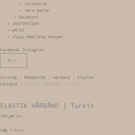
Scrunchie
Zero waste
Gavekort
INSPIRATION
OM OS
Vipps MobilPay Kassen
Facebook
Instagram
0
Kurv
Forside
/
PRODUKTER
/
Hårbånd
/
Elastik
hårbånd
/ ELASTIK HÅRBÅND | Turkis
ELASTIK HÅRBÅND | Turkis
199,00
kr.
Læg i kurv