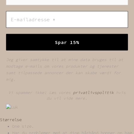
Jeg giver samtykke til at mine data bruges til at
modtage e-mails om vores produkter og tjenester
samt tilpassede annoncer der kan skabe værdi for
mig.
Vi spammer ikke! Læs vores
privatlivspolitik
hvis
du vil vide mere.
Størrelse
One size.
Har du problemer med at dine hårbånd hopper op bag