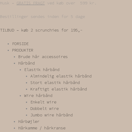
Gå
Husk –
GRATIS FRAGT
ved køb over 599 kr.
til
indholdet
Bestillinger sendes inden for 5 dage
TILBUD – køb 2 scrunchies for 195,-
FORSIDE
PRODUKTER
Brude hår accessoires
Hårbånd
Elastik hårbånd
Almindelig elastik hårbånd
Stort elastik hårbånd
Kraftigt elastik hårbånd
Wire hårbånd
Enkelt wire
Dobbelt wire
Jumbo wire hårbånd
Hårbøjler
Hårkamme / hårkranse