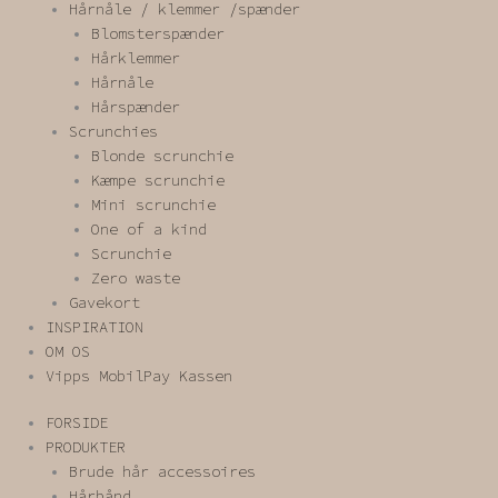
Hårnåle / klemmer /spænder
Blomsterspænder
Hårklemmer
Hårnåle
Hårspænder
Scrunchies
Blonde scrunchie
Kæmpe scrunchie
Mini scrunchie
One of a kind
Scrunchie
Zero waste
Gavekort
INSPIRATION
OM OS
Vipps MobilPay Kassen
FORSIDE
PRODUKTER
Brude hår accessoires
Hårbånd