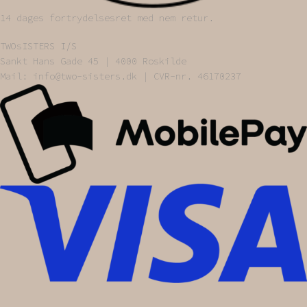
14 dages fortrydelsesret med nem retur.
TWOsISTERS I/S
Sankt Hans Gade 45 | 4000 Roskilde
Mail: info@two-sisters.dk | CVR-nr. 46170237