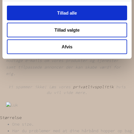
Tillad alle
Tillad valgte
Afvis
Jeg giver samtykke til at mine data bruges til at
modtage e-mails om vores produkter og tjenester
samt tilpassede annoncer der kan skabe værdi for
mig.
Vi spammer ikke! Læs vores
privatlivspolitik
hvis
du vil vide mere.
Størrelse
One size.
Har du problemer med at dine hårbånd hopper op bag