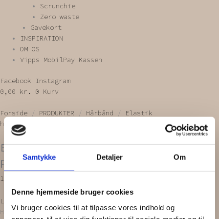
Scrunchie
Zero waste
Gavekort
INSPIRATION
OM OS
Vipps MobilPay Kassen
Facebook
Instagram
0,00
kr.
0
Kurv
Forside
/
PRODUKTER
/
Hårbånd
/
Elastik
hårbånd
/ ELASTIK HÅRBÅND | Storblomstret print
ELASTIK HÅRBÅND | Storblomstret
Samtykke
Detaljer
Om
print
199,00
kr.
Denne hjemmeside bruger cookies
Læg i kurv
Vi bruger cookies til at tilpasse vores indhold og
Hårbåndet er håndlavet og bliver lavet ud af upcyclede
annoncer, til at vise dig funktioner til sociale medier og til