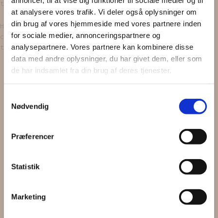
tekstiler.
at analysere vores trafik. Vi deler også oplysninger om
din brug af vores hjemmeside med vores partnere inden
Husk på at det er genbrugstekstiler. Vi finder det
for sociale medier, annonceringspartnere og
charmerende, at du kan se, at tekstilerne har haft et
analysepartnere. Vores partnere kan kombinere disse
tidligere liv.
data med andre oplysninger, du har givet dem, eller som
de har indsamlet fra din brug af deres tjenester.
Få
5%
1
Samtykkevalg
Nødvendig
på din næste ordre
Præferencer
Tilmeld dig og modtage vores nyhedsbrev (max. 2 gange om
måneden) med vores seneste produkter, gode tilbud og tips og
Statistik
.
tricks
Marketing