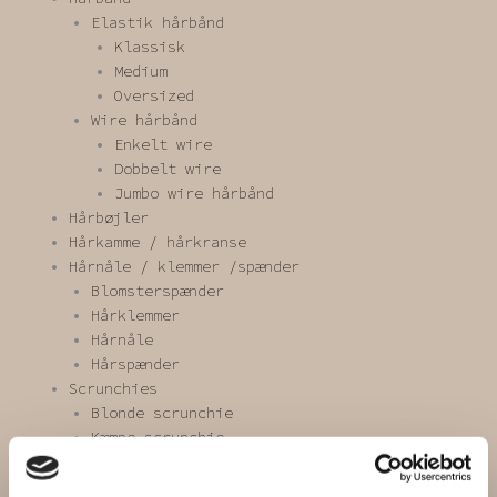
Elastik hårbånd
Klassisk
Medium
Oversized
Wire hårbånd
Enkelt wire
Dobbelt wire
Jumbo wire hårbånd
Hårbøjler
Hårkamme / hårkranse
Hårnåle / klemmer /spænder
Blomsterspænder
Hårklemmer
Hårnåle
Hårspænder
Scrunchies
Blonde scrunchie
Kæmpe scrunchie
Mini scrunchie
One of a kind