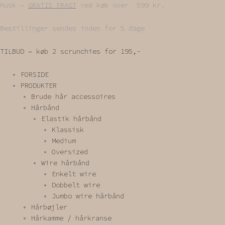
Gå
Husk –
GRATIS FRAGT
ved køb over 599 kr.
til
indholdet
Bestillinger sendes inden for 5 dage
TILBUD – køb 2 scrunchies for 195,-
FORSIDE
PRODUKTER
Brude hår accessoires
Hårbånd
Elastik hårbånd
Klassisk
Medium
Oversized
Wire hårbånd
Enkelt wire
Dobbelt wire
Jumbo wire hårbånd
Hårbøjler
Hårkamme / hårkranse