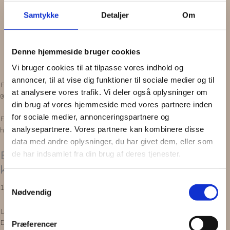
Scrunchie
Samtykke
Detaljer
Om
Zero waste
Gavekort
INSPIRATION
Denne hjemmeside bruger cookies
OM OS
Vipps MobilPay Kassen
Vi bruger cookies til at tilpasse vores indhold og
annoncer, til at vise dig funktioner til sociale medier og til
Facebook
Instagram
at analysere vores trafik. Vi deler også oplysninger om
0,00
kr.
0
Kurv
din brug af vores hjemmeside med vores partnere inden
for sociale medier, annonceringspartnere og
Forside
/
PRODUKTER
/
Hårbånd
/
Elastik
analysepartnere. Vores partnere kan kombinere disse
hårbånd
/ ELASTIK HÅRBÅND | Støvet blå, klassisk
data med andre oplysninger, du har givet dem, eller som
ELASTIK HÅRBÅND | Støvet blå,
de har indsamlet fra din brug af deres tjenester.
klassisk
Samtykkevalg
199,00
kr.
Nødvendig
Læg i kurv
Elastik
hårbåndet
er håndlavet og bliver lavet ud af
Præferencer