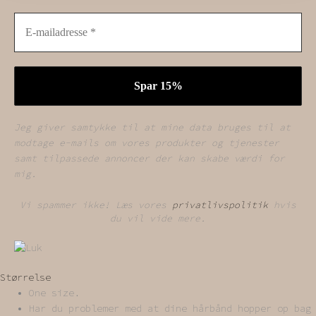
Jeg giver samtykke til at mine data bruges til at
modtage e-mails om vores produkter og tjenester
samt tilpassede annoncer der kan skabe værdi for
mig.
Vi spammer ikke! Læs vores
privatlivspolitik
hvis
du vil vide mere.
Størrelse
One size.
Har du problemer med at dine hårbånd hopper op bag