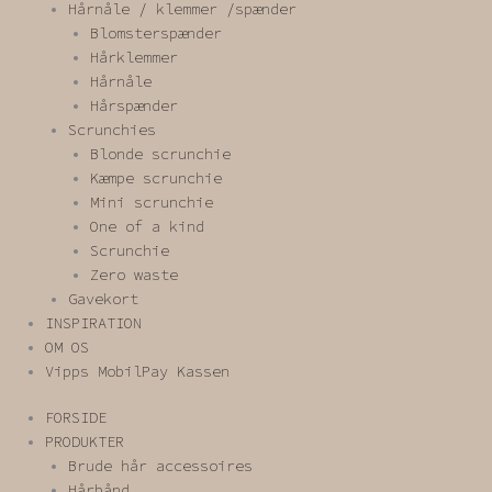
Hårnåle / klemmer /spænder
Blomsterspænder
Hårklemmer
Hårnåle
Hårspænder
Scrunchies
Blonde scrunchie
Kæmpe scrunchie
Mini scrunchie
One of a kind
Scrunchie
Zero waste
Gavekort
INSPIRATION
OM OS
Vipps MobilPay Kassen
FORSIDE
PRODUKTER
Brude hår accessoires
Hårbånd