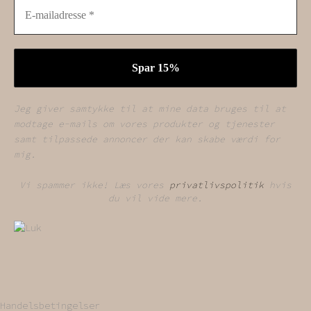
Jeg giver samtykke til at mine data bruges til at
modtage e-mails om vores produkter og tjenester
samt tilpassede annoncer der kan skabe værdi for
mig.
Vi spammer ikke! Læs vores
privatlivspolitik
hvis
du vil vide mere.
Handelsbetingelser