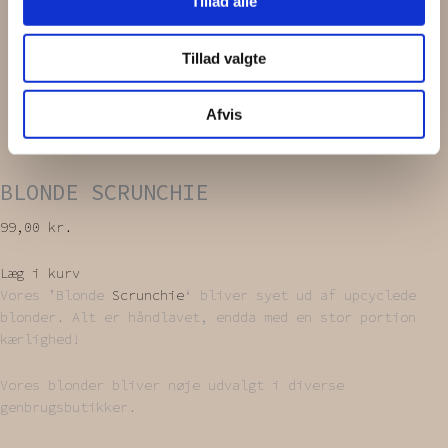
Tillad alle
Tillad valgte
Afvis
BLONDE SCRUNCHIE
99,00
kr.
Læg i kurv
Vores ’Blonde
Scrunchie
‘ bliver syet ud af upcyclede
blonder. Alt er håndlavet, endda med en stor portion
kærlighed!
Vores blonder bliver nøje udvalgt i diverse
genbrugsbutikker.