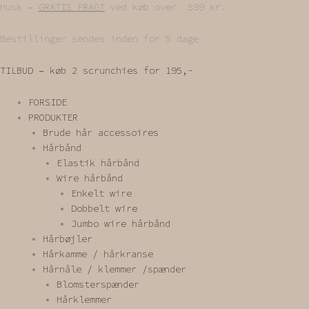
Gå
Husk –
GRATIS FRAGT
ved køb over 599 kr.
til
indholdet
Bestillinger sendes inden for 5 dage
TILBUD – køb 2 scrunchies for 195,-
FORSIDE
PRODUKTER
Brude hår accessoires
Hårbånd
Elastik hårbånd
Wire hårbånd
Enkelt wire
Dobbelt wire
Jumbo wire hårbånd
Hårbøjler
Hårkamme / hårkranse
Hårnåle / klemmer /spænder
Blomsterspænder
Hårklemmer