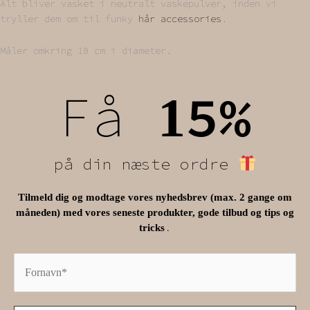
Alt bliver vasket i neutralt vaskepulver, inden vi
tryller dem om til funky
hår accessories
.
Måler omkring 10 cm i diameter.
Få
5%
1
på din næste ordre
Tilmeld dig og modtage vores nyhedsbrev (max. 2 gange om
måneden) med vores seneste produkter, gode tilbud og tips og
.
tricks