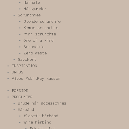
Hårnåle
Hårspænder
Scrunchies
Blonde scrunchie
Kæmpe scrunchie
Mini scrunchie
One of a kind
Scrunchie
Zero waste
Gavekort
INSPIRATION
OM OS
Vipps MobilPay Kassen
FORSIDE
PRODUKTER
Brude hår accessoires
Hårbånd
Elastik hårbånd
Wire hårbånd
Enkelt wire