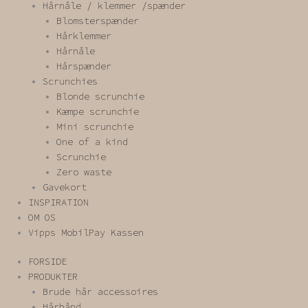
Hårnåle / klemmer /spænder
Blomsterspænder
Hårklemmer
Hårnåle
Hårspænder
Scrunchies
Blonde scrunchie
Kæmpe scrunchie
Mini scrunchie
One of a kind
Scrunchie
Zero waste
Gavekort
INSPIRATION
OM OS
Vipps MobilPay Kassen
FORSIDE
PRODUKTER
Brude hår accessoires
Hårbånd