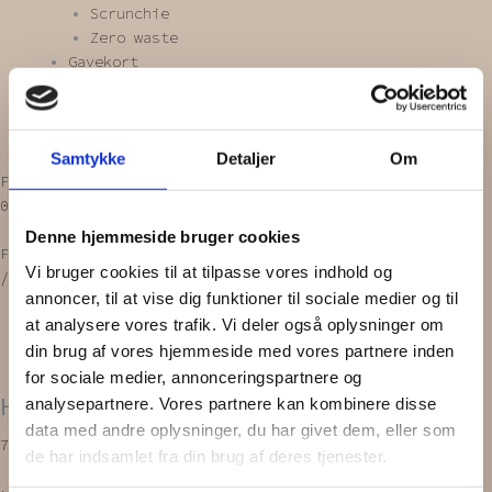
Scrunchie
Zero waste
Gavekort
INSPIRATION
OM OS
Vipps MobilPay Kassen
Samtykke
Detaljer
Om
Facebook
Instagram
0,00
kr.
0
Kurv
Denne hjemmeside bruger cookies
Forside
/
PRODUKTER
/
Hårnåle / klemmer
Vi bruger cookies til at tilpasse vores indhold og
/spænder
/
Hårnåle
/ HÅRNÅLE | m. perler, 3. stk.
annoncer, til at vise dig funktioner til sociale medier og til
at analysere vores trafik. Vi deler også oplysninger om
din brug af vores hjemmeside med vores partnere inden
for sociale medier, annonceringspartnere og
HÅRNÅLE | m. perler, 3. stk.
analysepartnere. Vores partnere kan kombinere disse
data med andre oplysninger, du har givet dem, eller som
75,00
kr.
de har indsamlet fra din brug af deres tjenester.