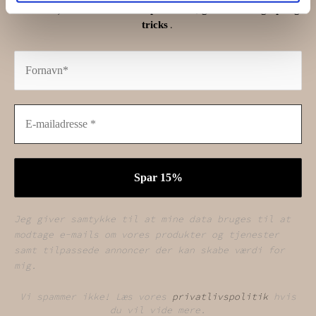
måneden) med vores seneste produkter, gode tilbud og tips og
.
tricks
Jeg giver samtykke til at mine data bruges til at
modtage e-mails om vores produkter og tjenester
samt tilpassede annoncer der kan skabe værdi for
mig.
Vi spammer ikke! Læs vores
privatlivspolitik
hvis
du vil vide mere.