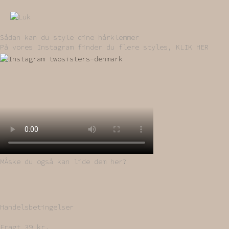
Sådan kan du style dine hårklemmer
På vores Instagram finder du flere styles, KLIK HER
MÅske du også kan lide dem her?
Handelsbetingelser
Fragt 39 kr.