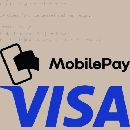
Gratis fragt ved køb over 599 kr.
14 dages fortrydelsesret med nem retur.
TWOsISTERS I/S
Sankt Hans Gade 45 | 4000 Roskilde
Mail: info@two-sisters.dk | CVR-nr. 46170237