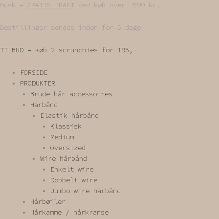
Gå
Husk –
GRATIS FRAGT
ved køb over 599 kr.
til
indholdet
Bestillinger sendes inden for 5 dage
TILBUD – køb 2 scrunchies for 195,-
FORSIDE
PRODUKTER
Brude hår accessoires
Hårbånd
Elastik hårbånd
Klassisk
Medium
Oversized
Wire hårbånd
Enkelt wire
Dobbelt wire
Jumbo wire hårbånd
Hårbøjler
Hårkamme / hårkranse